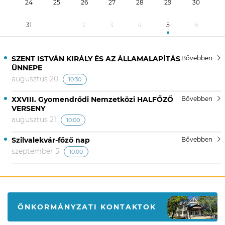
24
25
26
27
28
29
30
31
1
2
3
4
5
6
SZENT ISTVÁN KIRÁLY ÉS AZ ÁLLAMALAPÍTÁS
Bővebben
ÜNNEPE
augusztus 20.
10:30
XXVIII. Gyomendrődi Nemzetközi HALFŐZŐ
Bővebben
VERSENY
augusztus 21.
10:00
Szilvalekvár-főző nap
Bővebben
szeptember 5.
10:00
ÖNKORMÁNYZATI KONTAKTOK