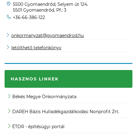
5500 Gyomaendrőd, Selyem út 124.
5501 Gyomaendrőd, Pf.: 3
+36-66-386-122
onkormanyzat@gyomaendrod.hu
letölthető telefonkönyv
HASZNOS LINKEK
Békés Megye Önkormányzata
J
DAREH Bázis Hulladékgazdálkodási Nonprofit Zrt.
K
ÉTDR - építésügyi portál
K