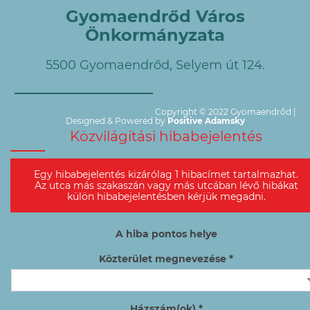
Gyomaendrőd Város
Önkormányzata
5500 Gyomaendrőd, Selyem út 124.
Copyright © 2022 Gyomaendrőd |
Designed & Powered by
Positive Adamsky
Közvilágítási hibabejelentés
Egy hibabejelentés kizárólag 1 hibacímet tartalmazhat.
Az utca más szakaszán vagy más utcában lévő hibákat
külön hibabejelentésben kérjük megadni.
A hiba pontos helye
Közterület megnevezése *
Házszám(ok) *