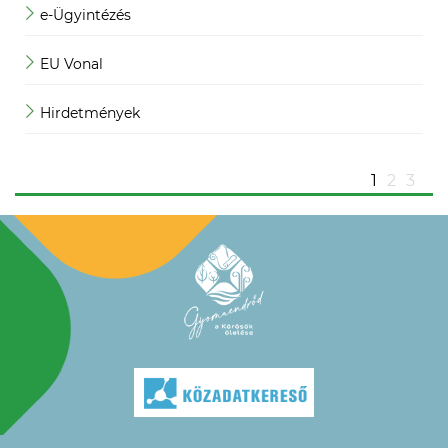
e-Ügyintézés
M
EU Vonal
M
Hirdetmények
M
1
2
3