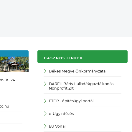
HASZNOS LINKEK
Békés Megye Önkormányzata
JO
 út 124.
DAREH Bázis Hulladékgazdálkodási
Kö
Nonprofit Zrt.
Kö
ÉTDR - építésügyi portál
od.hu
Ma
e-Ügyintézés
Ma
EU Vonal