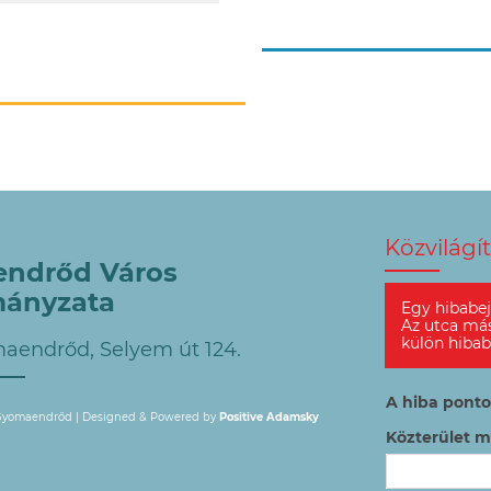
Közvilágí
ndrőd Város
ányzata
Egy hibabej
Az utca má
külön hibab
aendrőd, Selyem út 124.
A hiba ponto
 Gyomaendrőd |
Designed & Powered by
Positive Adamsky
Közterület 