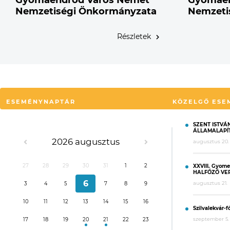
Gyomaendrőd Város Német
Gyomaen
Nemzetiségi Önkormányzata
Nemzeti
Részletek
ESEMÉNYNAPTÁR
KÖZELGŐ ESE
SZENT ISTVÁN
ÁLLAMALAPÍ
2026 augusztus
augusztus 20.
27
28
29
30
31
1
2
XXVIII. Gyom
HALFŐZŐ VE
6
augusztus 21.
3
4
5
7
8
9
10
11
12
13
14
15
16
Szilvalekvár-f
szeptember 5.
17
18
19
20
21
22
23