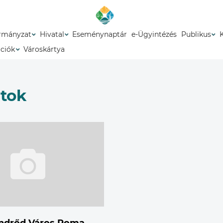
rmányzat
Hivatal
Eseménynaptár
e-Ügyintézés
Publikus
ációk
Városkártya
tok