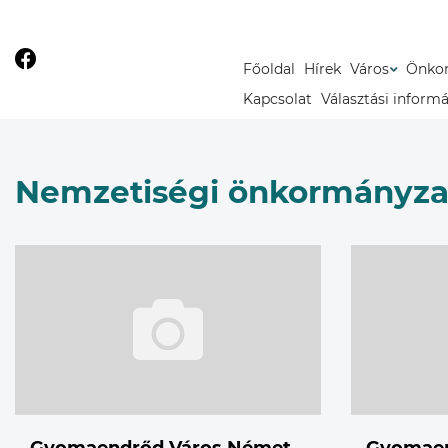
Főoldal
Hírek
Város
Önko
Kapcsolat
Választási inform
Nemzetiségi önkormányza