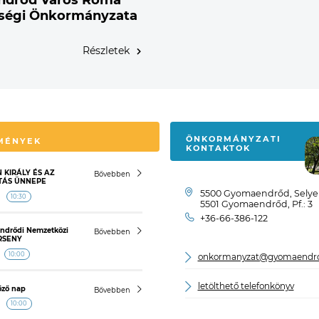
drőd Város Roma
ségi Önkormányzata
Részletek
ÖNKORMÁNYZATI
MÉNYEK
KONTAKTOK
 KIRÁLY ÉS AZ
Bővebben
TÁS ÜNNEPE
5500 Gyomaendrőd, Selyem
10:30
5501 Gyomaendrőd, Pf.: 3
+36-66-386-122
endrődi Nemzetközi
Bővebben
RSENY
10:00
onkormanyzat@gyomaendr
letölthető telefonkönyv
őző nap
Bővebben
10:00