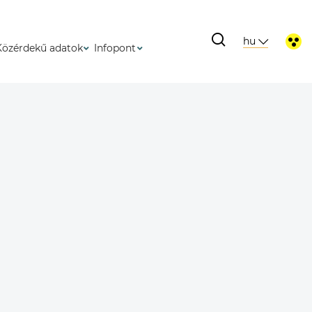
hu
Közérdekű adatok
Infopont