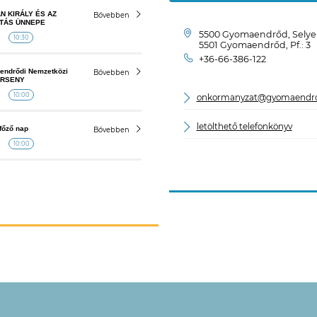
N KIRÁLY ÉS AZ
Bővebben
TÁS ÜNNEPE
5500 Gyomaendrőd, Selyem
.
10:30
5501 Gyomaendrőd, Pf.: 3
+36-66-386-122
endrődi Nemzetközi
Bővebben
ERSENY
.
10:00
onkormanyzat@gyomaendr
letölthető telefonkönyv
főző nap
Bővebben
.
10:00