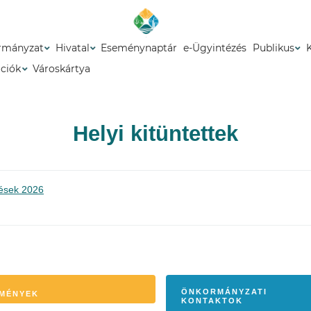
rmányzat
Hivatal
Eseménynaptár
e-Ügyintézés
Publikus
ációk
Városkártya
Helyi kitüntettek
ések 2026
ÖNKORMÁNYZATI
MÉNYEK
KONTAKTOK