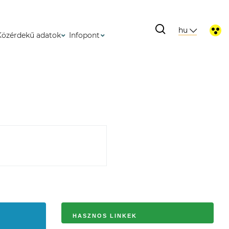
hu
Közérdekű adatok
Infopont
HASZNOS LINKEK