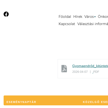
Főoldal
Hírek
Város
Önko
Kapcsolat
Választási inform
Gyomaendrőd_kitüntet
2026-04-07
PDF
ESEMÉNYNAPTÁR
KÖZELGŐ ESE