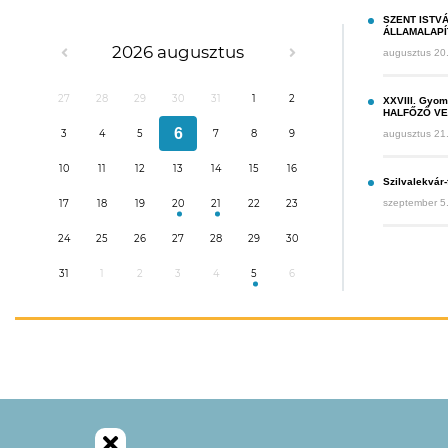
SZENT ISTVÁ
ÁLLAMALAPÍ
2026 augusztus
augusztus 20
27
28
29
30
31
1
2
XXVIII. Gyom
HALFŐZŐ V
6
augusztus 21
3
4
5
7
8
9
10
11
12
13
14
15
16
Szilvalekvár-
szeptember 5
17
18
19
20
21
22
23
24
25
26
27
28
29
30
31
1
2
3
4
5
6