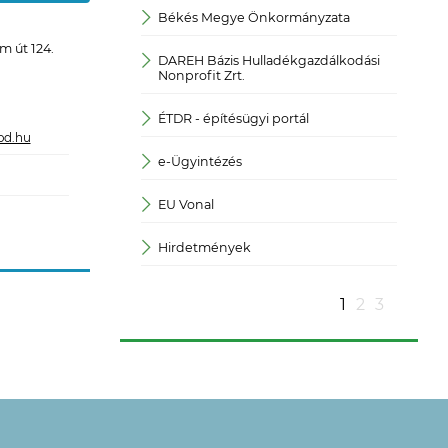
Békés Megye Önkormányzata
JOGP
 út 124.
DAREH Bázis Hulladékgazdálkodási
Köza
Nonprofit Zrt.
Közp
ÉTDR - építésügyi portál
od.hu
Magy
e-Ügyintézés
Magya
EU Vonal
Magya
Hirdetmények
- ügy
1
2
3