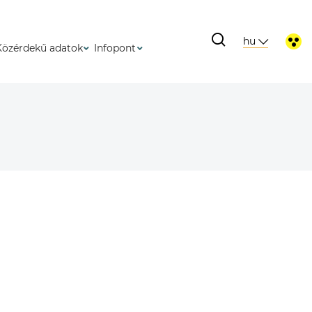
hu
Közérdekű adatok
Infopont