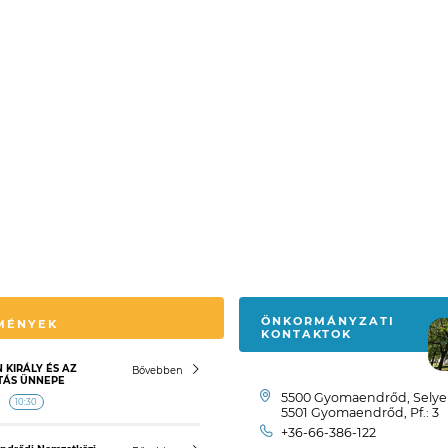
ÖNKORMÁNYZATI
MÉNYEK
KONTAKTOK
 KIRÁLY ÉS AZ
Bővebben
TÁS ÜNNEPE
5500 Gyomaendrőd, Selyem
10:30
5501 Gyomaendrőd, Pf.: 3
+36-66-386-122