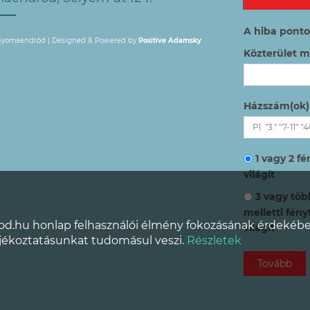
A hiba ponto
 Gyomaendrőd |
Designed & Powered by
Positive Adamsky
Közterület 
Házszám(ok)
1 vagy 2 f
világít
3 vagy töb
melletti fén
od.hu honlap felhasználói élmény fokozásának érdekébe
világít
ájékoztatásunkat tudomásul veszi.
Részletek
Tovább