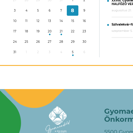
27
28
29
30
31
1
2
XXVIII. Gyom
HALFŐZŐ VE
8
augusztus 21.
3
4
5
6
7
9
10
11
12
13
14
15
16
Szilvalekvár-f
szeptember 5.
17
18
19
20
21
22
23
24
25
26
27
28
29
30
31
1
2
3
4
5
6
Gyomae
Önkorm
5500 Gyom