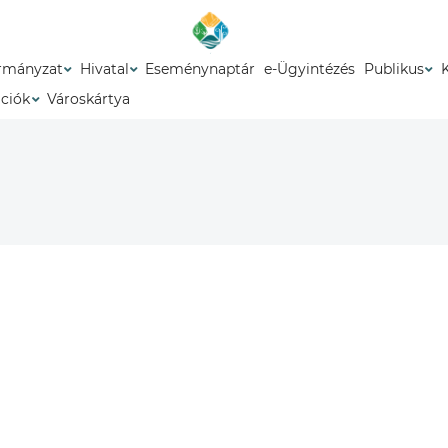
rmányzat
Hivatal
Eseménynaptár
e-Ügyintézés
Publikus
ációk
Városkártya