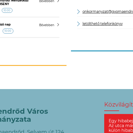
endrődi Nemzetközi
Bővebben
RSENY
10:00
onkormanyzat@gyomaendr
letölthető telefonkönyv
őző nap
Bővebben
10:00
Közvilágí
ndrőd Város
ányzata
Egy hibabej
Az utca má
külön hibab
aendrőd, Selyem út 124.