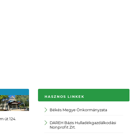
HASZNOS LINKEK
Békés Megye Önkormányzata
JO
 út 124.
DAREH Bázis Hulladékgazdálkodási
Kö
Nonprofit Zrt.