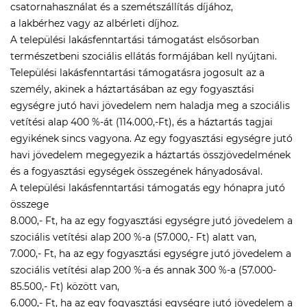
csatornahasználat és a szemétszállítás díjához,
a lakbérhez vagy az albérleti díjhoz.
A települési lakásfenntartási támogatást elsősorban
természetbeni szociális ellátás formájában kell nyújtani.
Települési lakásfenntartási támogatásra jogosult az a
személy, akinek a háztartásában az egy fogyasztási
egységre jutó havi jövedelem nem haladja meg a szociális
vetítési alap 400 %-át (114.000,-Ft), és a háztartás tagjai
egyikének sincs vagyona. Az egy fogyasztási egységre jutó
havi jövedelem megegyezik a háztartás összjövedelmének
és a fogyasztási egységek összegének hányadosával.
A települési lakásfenntartási támogatás egy hónapra jutó
összege
8.000,- Ft, ha az egy fogyasztási egységre jutó jövedelem a
szociális vetítési alap 200 %-a (57.000,- Ft) alatt van,
7.000,- Ft, ha az egy fogyasztási egységre jutó jövedelem a
szociális vetítési alap 200 %-a és annak 300 %-a (57.000-
85.500,- Ft) között van,
6.000,- Ft, ha az egy fogyasztási egységre jutó jövedelem a