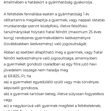
értelmében a hatáskört a gyámhatóság gyakorolja.
A feltételek fennállása esetén a gyámhatóság 1 év
időtartamra megállapítja a gyermek, vagy nappali oktatás
munkarendje szerint középfokú, illetve felsőfokú
tanulmányokat folytató fiatal felnőtt (maximum 25 éves
korig) rendszeres gyermekvédelmi kedvezményre
(továbbiakban: kedvezmény) való jogosultságát.
Abban az esetben állapítható meg a gyermek, vagy fiatal
felnőtt kedvezményre való jogosultsága, amennyiben:
a gyermeket gondozó családban az egy főre jutó havi
jövedelem összege nem haladja meg
a) 69.825,-Ft, ha
aa) a gyermeket egyedülálló szülő vagy más törvényes
képviselő gondozza,
ab) a gyermek tartósan beteg, illetve súlyosan fogyatékos
vagy
ac) a nagykorúvá vált gyermek megfelel a feltételeknek;