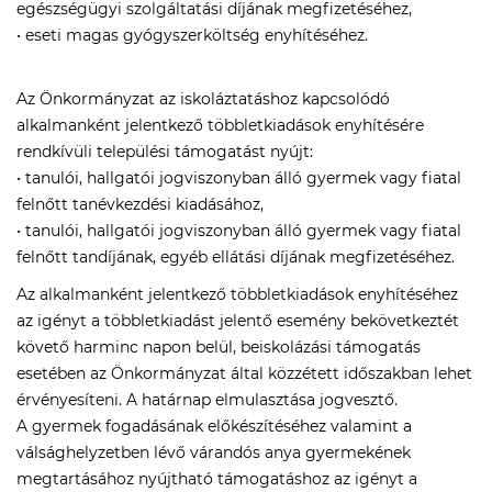
egészségügyi szolgáltatási díjának megfizetéséhez,
• eseti magas gyógyszerköltség enyhítéséhez.
Az Önkormányzat az iskoláztatáshoz kapcsolódó
alkalmanként jelentkező többletkiadások enyhítésére
rendkívüli települési támogatást nyújt:
• tanulói, hallgatói jogviszonyban álló gyermek vagy fiatal
felnőtt tanévkezdési kiadásához,
• tanulói, hallgatói jogviszonyban álló gyermek vagy fiatal
felnőtt tandíjának, egyéb ellátási díjának megfizetéséhez.
Az alkalmanként jelentkező többletkiadások enyhítéséhez
az igényt a többletkiadást jelentő esemény bekövetkeztét
követő harminc napon belül, beiskolázási támogatás
esetében az Önkormányzat által közzétett időszakban lehet
érvényesíteni. A határnap elmulasztása jogvesztő.
A gyermek fogadásának előkészítéséhez valamint a
válsághelyzetben lévő várandós anya gyermekének
megtartásához nyújtható támogatáshoz az igényt a