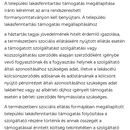
A települési lakásfenntartási támogatás megállapítása
iránti kérelmet az arra rendszeresített
formanyomtatványon kell benyújtani. A települési
lakásfenntartási támogatás megállapításához
a háztartás tagjai jövedelmének hitelt érdemlő igazolása,
a természetbeni szociális ellátásként nyújtott ellátás esetén
a támogatott szolgáltatást szolgáltatási vagy
közszolgáltatási szerződés alapján szerződőként igénybe
vevő fogyasztónak és a fogyasztási helynek a szolgáltató
általi azonosításához szükséges adat, illetve a lakáscélú
kölcsönszerződés adósának és adóstársának a kölcsönt
nyújtó pénzintézet általi azonosításához szükséges adat
lakbérhez vagy az albérleti díjhoz igényelt támogatás
esetén a bérleti szerződés fénymásolata szükséges.
A természetbeni szociális ellátás formájában megállapított
települési lakásfenntartási támogatás folyósítása a
szolgáltató részére történik és annak összegét a
támogatással érintett költség tekintetében a szolgáltató