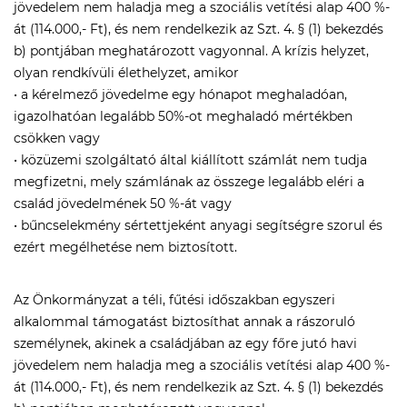
jövedelem nem haladja meg a szociális vetítési alap 400 %-
át (114.000,- Ft), és nem rendelkezik az Szt. 4. § (1) bekezdés
b) pontjában meghatározott vagyonnal. A krízis helyzet,
olyan rendkívüli élethelyzet, amikor
• a kérelmező jövedelme egy hónapot meghaladóan,
igazolhatóan legalább 50%-ot meghaladó mértékben
csökken vagy
• közüzemi szolgáltató által kiállított számlát nem tudja
megfizetni, mely számlának az összege legalább eléri a
család jövedelmének 50 %-át vagy
• bűncselekmény sértettjeként anyagi segítségre szorul és
ezért megélhetése nem biztosított.
Az Önkormányzat a téli, fűtési időszakban egyszeri
alkalommal támogatást biztosíthat annak a rászoruló
személynek, akinek a családjában az egy főre jutó havi
jövedelem nem haladja meg a szociális vetítési alap 400 %-
át (114.000,- Ft), és nem rendelkezik az Szt. 4. § (1) bekezdés