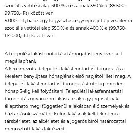
szociális vetítési alap 300 %-a és annak 350 %-a (85.500-
99.750,- Ft) között van.
5.000,- Ft, ha az egy fogyasztási egységre jutó jövedelema
szociális vetítési alap 350 %-a és annak 400 %-a (99.750-
114.000,- Ft) között van.
A települési lakásfenntartási támogatást egy évre kell
megállapítani.
A kérelmezőt a települési lakásfenntartási támogatás a
kérelem benyújtása hónapjának első napjától illeti meg. A
települési lakásfenntartási támogatást utólag, minden
hónap 5-éig kell folyósítani. Települési lakásfenntartási
támogatás ugyanazon lakásra csak egy jogosultnak
állapítható meg, függetlenül a lakásban élő személyek és
háztartások számától. Külön lakásnak kell tekinteni a
társbérletet, az albérletet és a jogerős bírói határozattal
megosztott lakás lakrészeit.