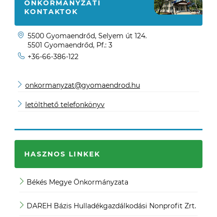
ÖNKORMÁNYZATI
KONTAKTOK
5500 Gyomaendrőd, Selyem út 124.
5501 Gyomaendrőd, Pf.: 3
+36-66-386-122
onkormanyzat@gyomaendrod.hu
letölthető telefonkönyv
HASZNOS LINKEK
Békés Megye Önkormányzata
JO
DAREH Bázis Hulladékgazdálkodási Nonprofit Zrt.
Köz