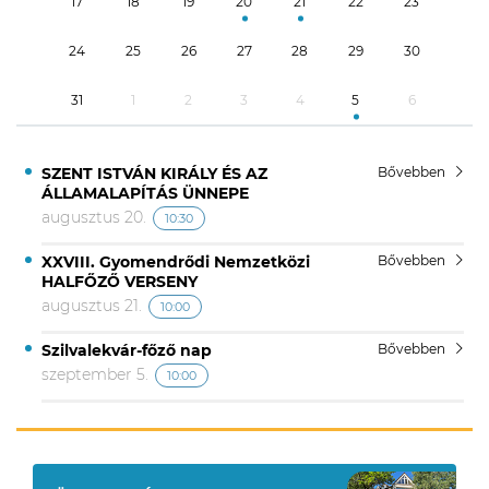
17
18
19
20
21
22
23
24
25
26
27
28
29
30
31
1
2
3
4
5
6
SZENT ISTVÁN KIRÁLY ÉS AZ
Bővebben
ÁLLAMALAPÍTÁS ÜNNEPE
augusztus 20.
10:30
XXVIII. Gyomendrődi Nemzetközi
Bővebben
HALFŐZŐ VERSENY
augusztus 21.
10:00
Szilvalekvár-főző nap
Bővebben
szeptember 5.
10:00