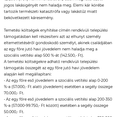
jogos lakásigényét nem haladja meg. Elemi kár körébe
tartozik természeti katasztrófa vagy lakástűz miatt
bekövetkezett káresemény.
Temetési költségek enyhítése címén rendkívüli települési
támogatásban kell részesíteni azt az elhunyt személy
eltemettetéséről gondoskodó személyt, akinek családjában
az egy főre jutó havi jövedelem nem haladja meg a
szociális vetítési alap 500 %-át (142.500,- Ft).
A temetési költségekre adható rendkívüli települési
támogatás összegét az egy főre jutó havi jövedelem
alapján kell megállapítani:
• Az egy főre eső jövedelem a szociális vetítési alap 0-200
%-a (57.000,- Ft alatti jövedelem) esetében a segély összege
70.000,- Ft.
• Az egy főre eső jövedelem a szociális vetítési alap 200-350
%-a (57.000-99.750,- Ft között) esetében a segély összege
50.000,- Ft.