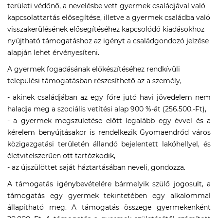
területi védőnő, a nevelésbe vett gyermek családjával való
kapcsolattartás elősegítése, illetve a gyermek családba való
visszakerülésének elősegítéséhez kapcsolódó kiadásokhoz
nyújtható támogatáshoz az igényt a családgondozó jelzése
alapján lehet érvényesíteni.
A gyermek fogadásának előkészítéséhez rendkívüli
települési támogatásban részesíthető az a személy,
- akinek családjában az egy főre jutó havi jövedelem nem
haladja meg a szociális vetítési alap 900 %-át (256.500.-Ft),
- a gyermek megszületése előtt legalább egy évvel és a
kérelem benyújtásakor is rendelkezik Gyomaendrőd város
közigazgatási területén állandó bejelentett lakóhellyel, és
életvitelszerűen ott tartózkodik,
- az újszülöttet saját háztartásában neveli, gondozza.
A támogatás igénybevételére bármelyik szülő jogosult, a
támogatás egy gyermek tekintetében egy alkalommal
állapítható meg. A támogatás összege gyermekenként