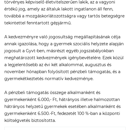
törvényes képviselő életvitelszerűen lakik, az a vagyoni
értékű jog, amely az általuk lakott ingatlanon áll fenn,
továbbá a mozgáskorlátozottságra vagy tartós betegségre
tekintettel fenntartott gépjármű.
A kedvezményre való jogosultság megállapításának célja
annak igazolása, hogy a gyermek szociális helyzete alapján
jogosult a Gyvt-ben, másrészt egyéb jogszabályokban
meghatározott kedvezmények igénybevételére. Ezek közül
a legjelentősebb az évi két alkalommal, augusztus és
november hónapban folyósított pénzbeli támogatás, és a
gyermekétkeztetés normatív kedvezménye.
A pénzbeli támogatás összege alkalmanként és
gyermekenként 6.000,- Ft, hátrányos illetve halmozottan
hátrányos helyzetű gyermekek esetében alkalmanként és
gyermekenként 6.500.-Ft, fedezetét 100 %-ban a központi
költségvetés biztosította.