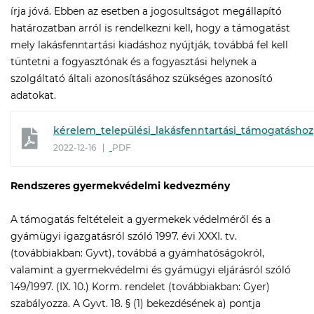
írja jóvá. Ebben az esetben a jogosultságot megállapító
határozatban arról is rendelkezni kell, hogy a támogatást
mely lakásfenntartási kiadáshoz nyújtják, továbbá fel kell
tüntetni a fogyasztónak és a fogyasztási helynek a
szolgáltató általi azonosításához szükséges azonosító
adatokat.
kérelem_települési_lakásfenntartási_támogatáshoz
2022-12-16
PDF
Rendszeres gyermekvédelmi kedvezmény
A támogatás feltételeit a gyermekek védelméről és a
gyámügyi igazgatásról szóló 1997. évi XXXI. tv.
(továbbiakban: Gyvt), továbbá a gyámhatóságokról,
valamint a gyermekvédelmi és gyámügyi eljárásról szóló
149/1997. (IX. 10.) Korm. rendelet (továbbiakban: Gyer)
szabályozza. A Gyvt. 18. § (1) bekezdésének a) pontja