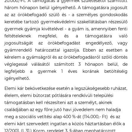
20.000,-Ft. A támogatás a gyermek születésétől számított
három hónapon belül igényelhető. A támogatásra jogosult
az az örökbefogadó szülő és - a személyes gondoskodás
keretébe tartozó gyermekvédelmi szakellátásban részesülő
gyermek gyámja kivételével - a gyám is, amennyiben fenti
feltételeknek megfelel, és a támogatásra való
jogosultságát az örökbefogadást engedélyező, vagy
gyámrendelő határozattal igazolja. Ebben az esetben a
kérelem a gyámságról és az örökbefogadásról szóló döntés
véglegessé válásától számított 3 hónapon belül, de
legfeljebb a gyermek 1 éves korának betöltéséig
igényelhető.
Elemi kár bekövetkezése esetén a legszükségesebb ruházat,
élelem, elemi bútorzat pótlására rendkívüli települési
támogatásban kell részesíteni azt a személyt, akinek
családjában az egy főre jutó havi jövedelem nem haladja
meg a szociális vetítési alap 400 %-át (114.000,- Ft) és az
elemi kárt szenvedett ingatlan a közös háztartásban élők a
12/2001. (I. 31.) Korm. rendelet 3. §-ában meghatározott