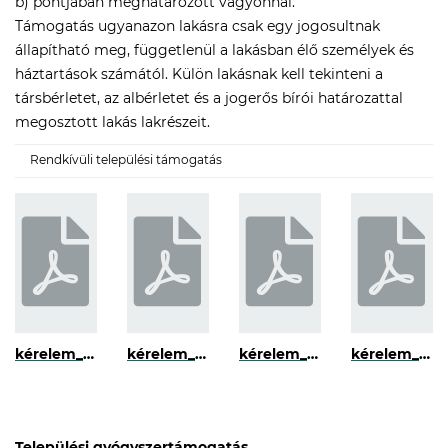
b) pontjában meghatározott vagyonnal.
Támogatás ugyanazon lakásra csak egy jogosultnak
állapítható meg, függetlenül a lakásban élő személyek és
háztartások számától. Külön lakásnak kell tekinteni a
társbérletet, az albérletet és a jogerős bírói határozattal
megosztott lakás lakrészeit.
Rendkívüli települési támogatás
kérelem_rendkívüli_települési_tamogatáshoz
kérelem_helyi_utazási_támogatáshoz
kérelem_települési_támogatáshoz_elemi_kár
kérelem_települési_temetési_támogatáshoz
Települési gyógyszertámogatás