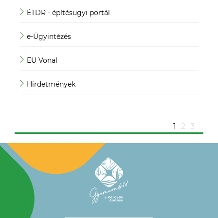
ÉTDR - építésügyi portál
Köz
e-Ügyintézés
Mag
EU Vonal
Mag
Hirdetmények
Mag
ügy
1
2
3