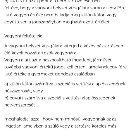
b) 64.125 Ft az a) pont alá nem tartozó esetben,
feltéve, hogy a vagyoni helyzet vizsgálata során az egy főre
jutó vagyon értéke nem haladja meg külön-külön vagy
együttesen a jogszabályban meghatározott értéket.
Vagyoni feltételek:
A vagyoni helyzet vizsgálata kiterjed a közös háztartásban
élő közeli hozzátartozók vagyonára.
Vagyon alatt azt a hasznosítható ingatlant, járművet,
továbbá vagyoni értékű jogot kell érteni, amelynek egy főre
jutó értéke a gyermeket gondozó családban
a) külön-külön számítva a szociális vetítési alap összegének
húszszorosát, vagy
b) együtt számítva a szociális vetítési alap összegének
hetvenszeresét
meghaladja, azzal, hogy nem minősül vagyonnak az az
ingatlan, amelyben a szülő vagy a tartásra köteles más