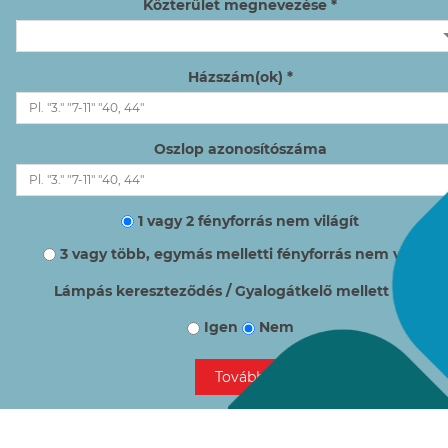
Közterület megnevezése *
Házszám(ok) *
Oszlop azonosítószáma
1 vagy 2 fényforrás nem világít
3 vagy több, egymás melletti fényforrás nem világít
Lámpás kereszteződés / Gyalogátkelő mellett van?
Igen
Nem
Tovább