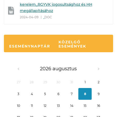
kerelem_RGYVK jogosultsághoz és HH
megállapításához
2024-04-09
DOC
KÖZELGŐ
ESEMÉNYNAPTÁR
ESEMÉNYEK
2026 augusztus
27
28
29
30
31
1
2
3
4
5
6
7
8
9
10
11
12
13
14
15
16