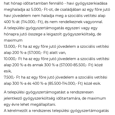
hat hónap időtartamban fennálló - havi gyógyszerkiadása
meghaladja az 5.000,- Ft-ot, de családjában az egy főre jutó
havi jövedelem nem haladja meg a szociális vetítési alap
400 %-át (114.000,- Ft), és nem rendelkeznek vagyonnal.
A települési gyógyszertámogatás egyszeri vagy egy
hónapra jutó összege a leigazolt gyógyszerköltség, de
maximum
13.000,- Ft ha az egy főre jutó jövedelem a szociális vetítési
alap 200 %-a (57.000,- Ft) alatt van,
10.000,- Ft ha az egy főre jutó jövedelem a szociális vetítési
alap 200 %-a és annak 300 %-a (57.000-85.500,- Ft) közé
esik,
7.500,- Ft ha az egy főre jutó jövedelem a szociális vetítési
alap 300 %-a és 400 %-a (85.500-114.000,- Ft) közé esik.
A települési gyógyszertámogatást a rendszeresen
jelentkező gyógyszerköltség időtartamára, de maximum
egy évre lehet megállapítani.
A kérelmezőt a rendszeres települési gyógyszertámogatás