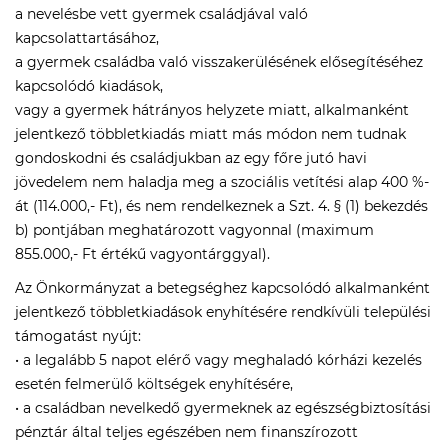
a nevelésbe vett gyermek családjával való
kapcsolattartásához,
a gyermek családba való visszakerülésének elősegítéséhez
kapcsolódó kiadások,
vagy a gyermek hátrányos helyzete miatt, alkalmanként
jelentkező többletkiadás miatt más módon nem tudnak
gondoskodni és családjukban az egy főre jutó havi
jövedelem nem haladja meg a szociális vetítési alap 400 %-
át (114.000,- Ft), és nem rendelkeznek a Szt. 4. § (1) bekezdés
b) pontjában meghatározott vagyonnal (maximum
855.000,- Ft értékű vagyontárggyal).
Az Önkormányzat a betegséghez kapcsolódó alkalmanként
jelentkező többletkiadások enyhítésére rendkívüli települési
támogatást nyújt:
• a legalább 5 napot elérő vagy meghaladó kórházi kezelés
esetén felmerülő költségek enyhítésére,
• a családban nevelkedő gyermeknek az egészségbiztosítási
pénztár által teljes egészében nem finanszírozott