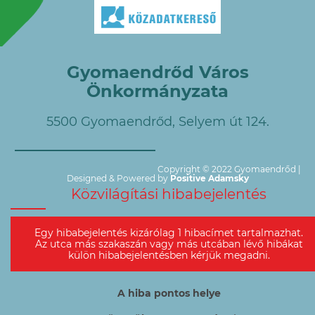
Gyomaendrőd Város
Önkormányzata
5500 Gyomaendrőd, Selyem út 124.
Copyright © 2022 Gyomaendrőd |
Designed & Powered by
Positive Adamsky
Közvilágítási hibabejelentés
Egy hibabejelentés kizárólag 1 hibacímet tartalmazhat.
Az utca más szakaszán vagy más utcában lévő hibákat
külön hibabejelentésben kérjük megadni.
A hiba pontos helye