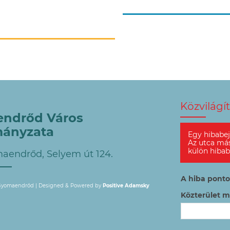
Közvilágí
ndrőd Város
ányzata
Egy hibabej
Az utca má
külön hibab
aendrőd, Selyem út 124.
A hiba ponto
 Gyomaendrőd |
Designed & Powered by
Positive Adamsky
Közterület 