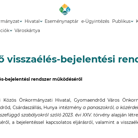
rmányzat
Hivatal
Eseménynaptár
e-Ügyintézés
Publikus
ációk
Városkártya
ő visszaélés-bejelentési ren
lés-bejelentési rendszer működéséről
 Közös Önkormányzati Hivatal, Gyomaendrőd Város Önkormá
rőd, Csárdaszállás, Hunya intézmény
a panaszokról, a közérde
sszefüggő szabályokról szóló 2023. évi XXV. törvény
alapján létre
ről, a bejelentéssel kapcsolatos eljárásról, valamint a visszaél