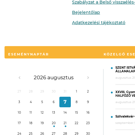
Szabályzat a Belső visszaélés
Bejelentőlap
Adatkezelési tájékoztató
ESEMÉNYNAPTÁR
KÖZELGŐ ES
SZENT ISTV
ÁLLAMALAP
2026 augusztus
augusztus 20
27
28
29
30
31
1
2
XXVIII. Gyo
HALFŐZŐ V
7
augusztus 21
3
4
5
6
8
9
10
11
12
13
14
15
16
Szilvalekvár
szeptember 5
17
18
19
20
21
22
23
24
25
26
27
28
29
30