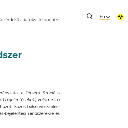
hu
Közérdekű adatok
Infopont
dszer
nyzata, a Térségi Szociális
kű bejelentésekről, valamint a
hozott közös belső visszaélés-
és-bejelentési rendszerekre és