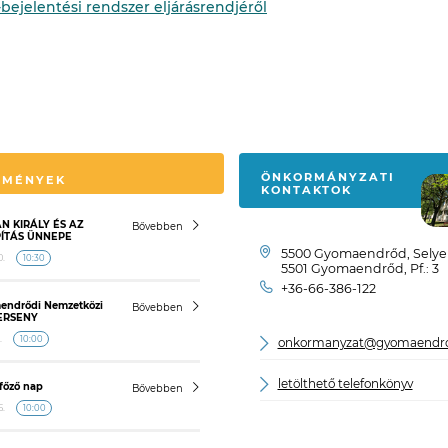
-bejelentési rendszer eljárásrendjéről
ÖNKORMÁNYZATI
EMÉNYEK
KONTAKTOK
ÁN KIRÁLY ÉS AZ
Bővebben
ÍTÁS ÜNNEPE
5500 Gyomaendrőd, Selyem
.
10:30
5501 Gyomaendrőd, Pf.: 3
+36-66-386-122
mendrődi Nemzetközi
Bővebben
ERSENY
.
10:00
onkormanyzat@gyomaendr
letölthető telefonkönyv
-főző nap
Bővebben
.
10:00