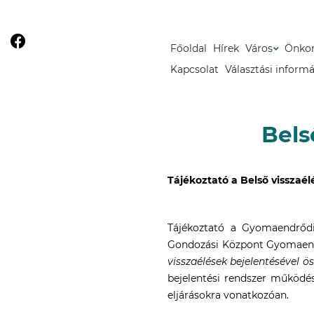
Főoldal
Hírek
Város
Önko
Kapcsolat
Választási inform
Bels
Tájékoztató a Belső visszaé
Tájékoztató a Gyomaendrődi
Gondozási Központ Gyomaend
visszaélések bejelentésével ö
bejelentési rendszer működésé
eljárásokra vonatkozóan.