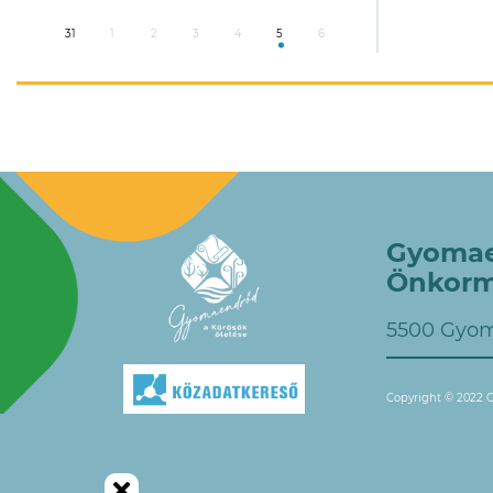
31
1
2
3
4
5
6
Gyomae
Önkorm
5500 Gyom
Copyright © 2022