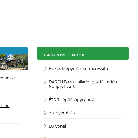
HASZNOS LINKEK
Békés Megye Önkormányzata
JOGP
 út 124.
DAREH Bázis Hulladékgazdálkodási
Köza
Nonprofit Zrt.
Közp
ÉTDR - építésügyi portál
od.hu
Magy
e-Ügyintézés
Magya
EU Vonal
Magya