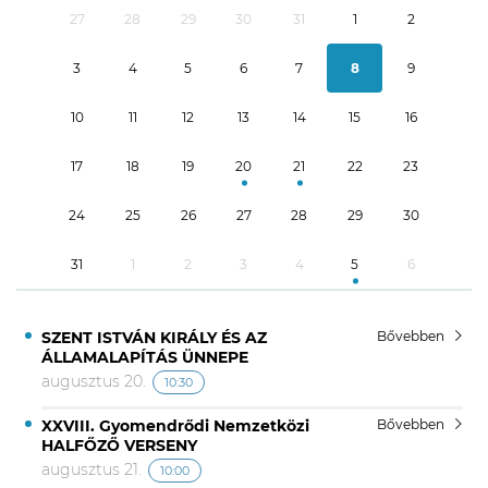
27
28
29
30
31
1
2
3
4
5
6
7
8
9
10
11
12
13
14
15
16
17
18
19
20
21
22
23
24
25
26
27
28
29
30
31
1
2
3
4
5
6
SZENT ISTVÁN KIRÁLY ÉS AZ
Bővebben
ÁLLAMALAPÍTÁS ÜNNEPE
augusztus 20.
10:30
XXVIII. Gyomendrődi Nemzetközi
Bővebben
HALFŐZŐ VERSENY
augusztus 21.
10:00