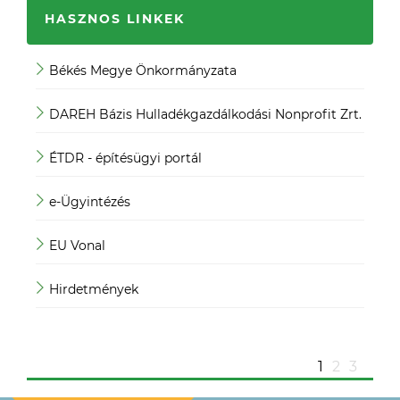
HASZNOS LINKEK
Békés Megye Önkormányzata
JO
DAREH Bázis Hulladékgazdálkodási Nonprofit Zrt.
Köz
ÉTDR - építésügyi portál
Köz
e-Ügyintézés
Mag
EU Vonal
Mag
Hirdetmények
Mag
ügy
1
2
3