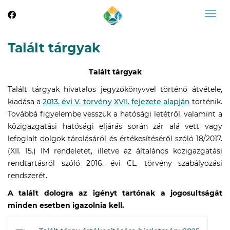
Togg
navig
Talált tárgyak
Talált tárgyak
Talált tárgyak hivatalos jegyzőkönyvvel történő átvétele,
kiadása a
2013. évi V. törvény XVII. fejezete alapján
történik.
Továbbá figyelembe vesszük a hatósági letétről, valamint a
közigazgatási hatósági eljárás során zár alá vett vagy
lefoglalt dolgok tárolásáról és értékesítéséről szóló 18/2017.
(XII. 15.) IM rendeletet, illetve az általános közigazgatási
rendtartásról szóló 2016. évi CL. törvény szabályozási
rendszerét.
A talált dologra az igényt tartónak a jogosultságát
minden esetben igazolnia kell.