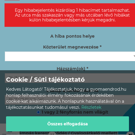
Egy hibabejelentés kizárólag 1 hibacímet tartalmazhat.
Az utca más szakaszán vagy más utcában lévő hibákat
külön hibabejelentésben kérjük megadni.
A hiba pontos helye
Közterület megnevezése *
Házszám(ok) *
Cookie / Süti tájékoztató
Kedves Látogató! Tájékoztatjuk, hogy a gyomaendrod.hu
Oszlop azonosítószáma
honlap felhasználói élmény fokozásának érdekében
cookie-kat alkalmazunk. A honlapunk használatával ön a
tájékoztatásunkat tudomásul veszi.
Részletek
1 vagy 2 fényforrás nem világít
3 vagy több, egymás melletti fényforrás nem világít
Összes elfogadása
Lámpás kereszteződés / Gyalogátkelő mellett van?