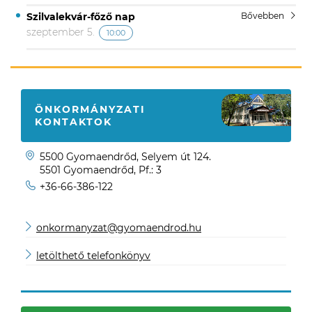
Szilvalekvár-főző nap
Bővebben
szeptember 5.
10:00
ÖNKORMÁNYZATI
KONTAKTOK
5500 Gyomaendrőd, Selyem út 124.
5501 Gyomaendrőd, Pf.: 3
+36-66-386-122
onkormanyzat@gyomaendrod.hu
letölthető telefonkönyv