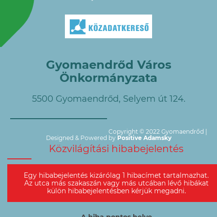
Gyomaendrőd Város
Önkormányzata
5500 Gyomaendrőd, Selyem út 124.
Copyright © 2022 Gyomaendrőd |
Designed & Powered by
Positive Adamsky
Közvilágítási hibabejelentés
Egy hibabejelentés kizárólag 1 hibacímet tartalmazhat.
Az utca más szakaszán vagy más utcában lévő hibákat
külön hibabejelentésben kérjük megadni.
A hiba pontos helye