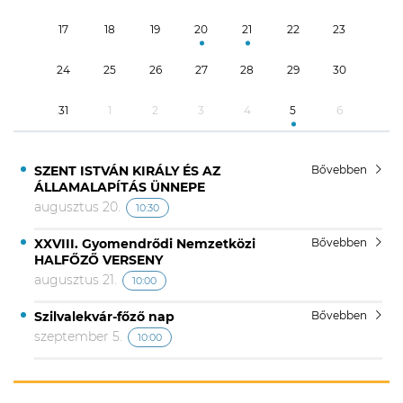
17
18
19
20
21
22
23
24
25
26
27
28
29
30
31
1
2
3
4
5
6
SZENT ISTVÁN KIRÁLY ÉS AZ
Bővebben
ÁLLAMALAPÍTÁS ÜNNEPE
augusztus 20.
10:30
XXVIII. Gyomendrődi Nemzetközi
Bővebben
HALFŐZŐ VERSENY
augusztus 21.
10:00
Szilvalekvár-főző nap
Bővebben
szeptember 5.
10:00