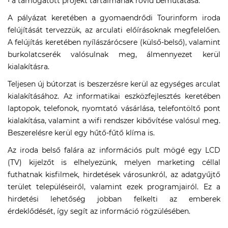
• a támogatott projekt tartalmának rövid bemutatása:
A pályázat keretében a gyomaendrődi Tourinform iroda
felújítását tervezzük, az arculati előírásoknak megfelelően.
A felújítás keretében nyílászárócsere (külső-belső), valamint
burkolatcserék valósulnak meg, álmennyezet kerül
kialakításra.
Teljesen új bútorzat is beszerzésre kerül az egységes arculat
kialakításához. Az informatikai eszközfejlesztés keretében
laptopok, telefonok, nyomtató vásárlása, telefontöltő pont
kialakítása, valamint a wifi rendszer kibővítése valósul meg.
Beszerelésre kerül egy hűtő-fűtő klíma is.
Az iroda belső falára az információs pult mögé egy LCD
(TV) kijelzőt is elhelyezünk, melyen marketing céllal
futhatnak kisfilmek, hirdetések városunkról, az adatgyűjtő
terület településeiről, valamint ezek programjairól. Ez a
hirdetési lehetőség jobban felkelti az emberek
érdeklődését, így segít az információ rögzülésében.