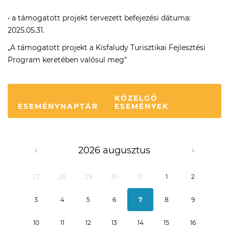
• a támogatott projekt tervezett befejezési dátuma:
2025.05.31.
„A támogatott projekt a Kisfaludy Turisztikai Fejlesztési
Program keretében valósul meg”
KÖZELGŐ
ESEMÉNYNAPTÁR
ESEMÉNYEK
2026 augusztus
27
28
29
30
31
1
2
3
4
5
6
7
8
9
10
11
12
13
14
15
16