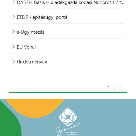
DAREH Bázis Hulladékgazdálkodási Nonprofit Zrt.
Köz
ÉTDR - építésügyi portál
Köz
e-Ügyintézés
Mag
EU Vonal
Mag
Hirdetmények
Mag
ügy
1
2
3