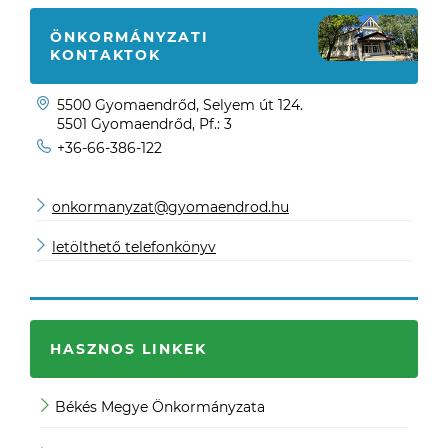
ÖNKORMÁNYZATI
KONTAKTOK
5500 Gyomaendrőd, Selyem út 124.
5501 Gyomaendrőd, Pf.: 3
+36-66-386-122
onkormanyzat@gyomaendrod.hu
letölthető telefonkönyv
HASZNOS LINKEK
Békés Megye Önkormányzata
JO