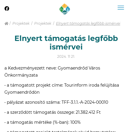
Togg
navig
Projektek
Projektek
Elnyert támogatás legfőbb ismérvei
Elnyert támogatás legfőbb
ismérvei
2024. 11 21.
a Kedvezményezett neve: Gyomaendrőd Város
Önkormányzata
• a támogatott projekt címe: Tourinform iroda felújítása
Gyomaendrődön
• pályázat azonosító száma: TFF-3.1.1.-A-2024-00010
• a szerződött támogatás összege: 21.382.412 Ft
• a támogatás mértéke (%-ban): 100%