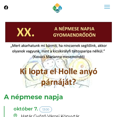
Togg
navig
A népmese napja
október 7.
13:00
Határ Győző Városi Könyvtár