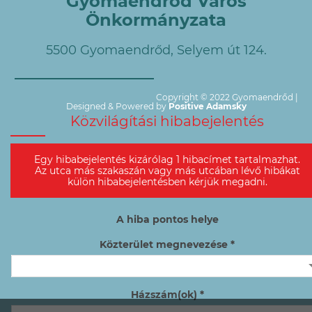
Gyomaendrőd Város
Önkormányzata
5500 Gyomaendrőd, Selyem út 124.
Copyright © 2022 Gyomaendrőd |
Designed & Powered by
Positive Adamsky
Közvilágítási hibabejelentés
Egy hibabejelentés kizárólag 1 hibacímet tartalmazhat.
Az utca más szakaszán vagy más utcában lévő hibákat
külön hibabejelentésben kérjük megadni.
A hiba pontos helye
Közterület megnevezése *
Házszám(ok) *