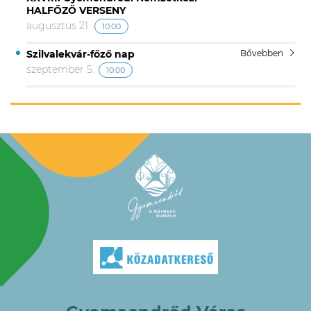
HALFŐZŐ VERSENY
augusztus 21.
10:00
Szilvalekvár-főző nap
Bővebben
szeptember 5.
10:00