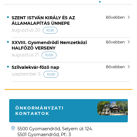
SZENT ISTVÁN KIRÁLY ÉS AZ
Bővebben
ÁLLAMALAPÍTÁS ÜNNEPE
augusztus 20.
10:30
XXVIII. Gyomendrődi Nemzetközi
Bővebben
HALFŐZŐ VERSENY
augusztus 21.
10:00
Szilvalekvár-főző nap
Bővebben
szeptember 5.
10:00
ÖNKORMÁNYZATI
KONTAKTOK
5500 Gyomaendrőd, Selyem út 124.
5501 Gyomaendrőd, Pf.: 3