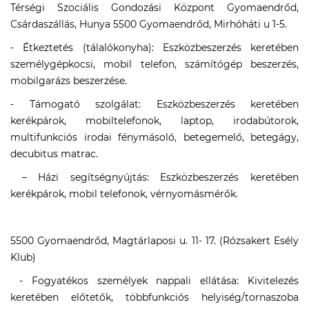
Térségi Szociális Gondozási Központ Gyomaendrőd,
Csárdaszállás, Hunya 5500 Gyomaendrőd, Mirhóháti u 1-5.
- Étkeztetés (tálalókonyha): Eszközbeszerzés keretében
személygépkocsi, mobil telefon, számítógép beszerzés,
mobilgarázs beszerzése.
- Támogató szolgálat: Eszközbeszerzés keretében
kerékpárok, mobiltelefonok, laptop, irodabútorok,
multifunkciós irodai fénymásoló, betegemelő, betegágy,
decubitus matrac.
– Házi segítségnyújtás: Eszközbeszerzés keretében
kerékpárok, mobil telefonok, vérnyomásmérők.
5500 Gyomaendrőd, Magtárlaposi u. 11- 17. (Rózsakert Esély
Klub)
- Fogyatékos személyek nappali ellátása: Kivitelezés
keretében előtetők, többfunkciós helyiség/tornaszoba