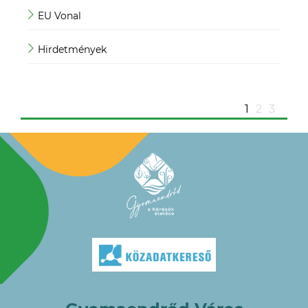
EU Vonal
Mag
Hirdetmények
Mag
ügy
1
2
3