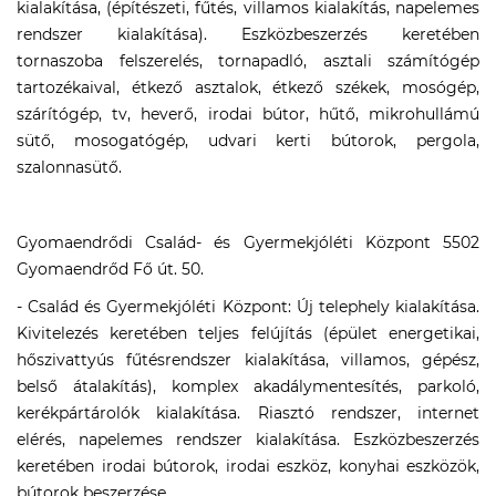
kialakítása, (építészeti, fűtés, villamos kialakítás, napelemes
rendszer kialakítása). Eszközbeszerzés keretében
tornaszoba felszerelés, tornapadló, asztali számítógép
tartozékaival, étkező asztalok, étkező székek, mosógép,
szárítógép, tv, heverő, irodai bútor, hűtő, mikrohullámú
sütő, mosogatógép, udvari kerti bútorok, pergola,
szalonnasütő.
Gyomaendrődi Család- és Gyermekjóléti Központ 5502
Gyomaendrőd Fő út. 50.
- Család és Gyermekjóléti Központ: Új telephely kialakítása.
Kivitelezés keretében teljes felújítás (épület energetikai,
hőszivattyús fűtésrendszer kialakítása, villamos, gépész,
belső átalakítás), komplex akadálymentesítés, parkoló,
kerékpártárolók kialakítása. Riasztó rendszer, internet
elérés, napelemes rendszer kialakítása. Eszközbeszerzés
keretében irodai bútorok, irodai eszköz, konyhai eszközök,
bútorok beszerzése