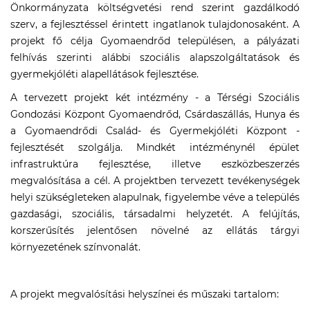
Önkormányzata költségvetési rend szerint gazdálkodó
szerv, a fejlesztéssel érintett ingatlanok tulajdonosaként. A
projekt fő célja Gyomaendrőd településen, a pályázati
felhívás szerinti alábbi szociális alapszolgáltatások és
gyermekjóléti alapellátások fejlesztése.
A tervezett projekt két intézmény - a Térségi Szociális
Gondozási Központ Gyomaendrőd, Csárdaszállás, Hunya és
a Gyomaendrődi Család- és Gyermekjóléti Központ -
fejlesztését szolgálja. Mindkét intézménynél épület
infrastruktúra fejlesztése, illetve eszközbeszerzés
megvalósítása a cél. A projektben tervezett tevékenységek
helyi szükségleteken alapulnak, figyelembe véve a település
gazdasági, szociális, társadalmi helyzetét. A felújítás,
korszerűsítés jelentősen növelné az ellátás tárgyi
környezetének színvonalát.
A projekt megvalósítási helyszínei és műszaki tartalom: