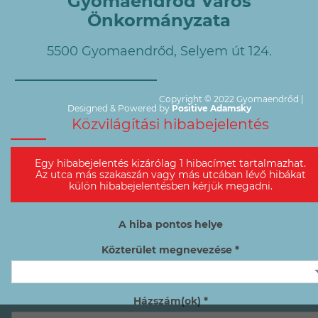
Gyomaendrőd Város
Önkormányzata
5500 Gyomaendrőd, Selyem út 124.
Copyright © 2022 Gyomaendrőd |
Designed & Powered by
Positive Adamsky
Közvilágítási hibabejelentés
Egy hibabejelentés kizárólag 1 hibacímet tartalmazhat.
Az utca más szakaszán vagy más utcában lévő hibákat
külön hibabejelentésben kérjük megadni.
A hiba pontos helye
Közterület megnevezése *
Házszám(ok) *