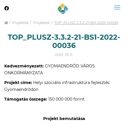
Togg
navig
Projektek
Projektek
TOP_PLUSZ-3.3.2-21-BS1-2022-00036
TOP_PLUSZ-3.3.2-21-BS1-2022-
00036
2023. 05 11.
Kedvezményezett:
GYOMAENDRŐD VÁROS
ÖNKORMÁNYZATA
Projekt címe:
Helyi szociális infrastruktúra fejlesztés
Gyomaendrődön
Támogatás összege:
150 000 000 forint
Projekt bemutatása