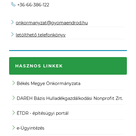
+36-66-386-122
onkormanyzat@gyomaendrod.hu
letölthető telefonkönyv
HASZNOS LINKEK
Békés Megye Önkormányzata
JO
DAREH Bázis Hulladékgazdálkodási Nonprofit Zrt.
Köz
ÉTDR - építésügyi portál
Köz
e-Ügyintézés
Mag