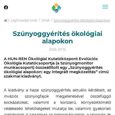
Togg
navig
Legfrissebb hírek
Hírek
Szúnyoggyérítés ökológiai alapokon
Szúnyoggyérítés ökológiai
alapokon
2026. 05 19.
A HUN-REN Ökológiai Kutatóközpont Evolúciós
Ökológia Kutatócsoportja (a Szúnyogmonitor
munkacsoport) összeállított egy „Szúnyoggyérítés
ökológiai alapokon: egy integrált megközelítés” című
szakmai kiadványt.
A kiadvány a hazai szúnyoggyérítés aktuális kérdéseit, az
inváziós szúnyogfajok megjelenésével összefüggő
kockázatokat, valamint a korszerű, környezetkímélő
védekezési lehetőségeket mutatja be, valamint gyakorlati
ajánlásokat is tartalmaz az önkormányzatok, a lakosság és