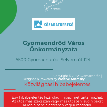
Gyomaendrőd Város
Önkormányzata
5500 Gyomaendrőd, Selyem út 124.
Copyright © 2022 Gyomaendrőd |
Designed & Powered by
Positive Adamsky
Közvilágítási hibabejelentés
Egy hibabejelentés kizárólag 1 hibacímet tartalmazhat.
Az utca más szakaszán vagy más utcában lévő hibákat
külön hibabejelentésben kérjük megadni.