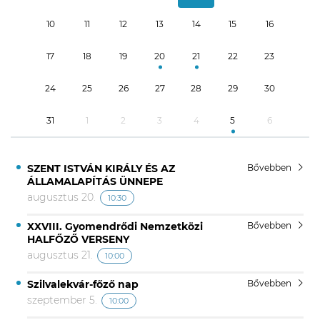
10
11
12
13
14
15
16
17
18
19
20
21
22
23
24
25
26
27
28
29
30
31
1
2
3
4
5
6
SZENT ISTVÁN KIRÁLY ÉS AZ
Bővebben
ÁLLAMALAPÍTÁS ÜNNEPE
augusztus 20.
10:30
XXVIII. Gyomendrődi Nemzetközi
Bővebben
HALFŐZŐ VERSENY
augusztus 21.
10:00
Szilvalekvár-főző nap
Bővebben
szeptember 5.
10:00