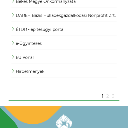
Békés Megye Önkormányzata
JO
DAREH Bázis Hulladékgazdálkodási Nonprofit Zrt.
Köz
ÉTDR - építésügyi portál
Köz
e-Ügyintézés
Mag
EU Vonal
Mag
Hirdetmények
Mag
ügy
1
2
3