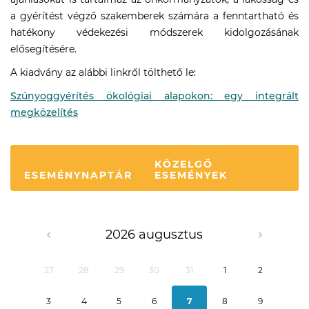
a gyérítést végző szakemberek számára a fenntartható és
hatékony védekezési módszerek kidolgozásának
elősegítésére.
A kiadvány az alábbi linkről tölthető le:
Szúnyoggyérítés ökológiai alapokon: egy integrált
megközelítés
KÖZELGŐ
ESEMÉNYNAPTÁR
ESEMÉNYEK
2026 augusztus
27
28
29
30
31
1
2
3
4
5
6
7
8
9