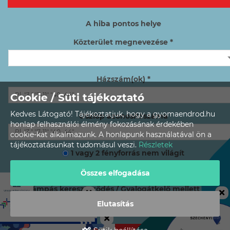
A hiba pontos helye
Közterület megnevezése *
Házszám(ok) *
Cookie / Süti tájékoztató
Kedves Látogató! Tájékoztatjuk, hogy a gyomaendrod.hu
Oszlop azonosítószáma
honlap felhasználói élmény fokozásának érdekében
cookie-kat alkalmazunk. A honlapunk használatával ön a
tájékoztatásunkat tudomásul veszi.
Részletek
1 vagy 2 fényforrás nem világít
3 vagy több, egymás melletti fényforrás nem világít
Összes elfogadása
Lámpás kereszteződés / Gyalogátkelő mellett van?
Elutasítás
Igen
Nem