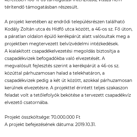
térítendő támogatásban részesült.
A projekt keretében az endrődi településrészen található
Kodály Zoltán utca és Hídfő utca között, a 46-os sz. Fő úton,
a páratlan oldalon épülő kerékpárút alatt valósultak meg a
projektben megtervezett belvízvédelmi intézkedések.
A kialakított csapadékelvezetési megoldás biztosítja a
csapadékvizek befogadókba való elvezetését. A
megvalósult fejlesztés szerint a kerékpárút a 46-os sz.
közúttal párhuzamosan halad a telekhatáron, a
csapadékvizek pedig a két út között, azokkal párhuzamosan
kerülnek elvezetésre. A projekttel érintett teljes szakaszon
feladat volt a tetőlefolyók bekötése a tervezett csapadékvíz
elvezető csatornába.
Projekt összköltsége: 70.000.000 Ft
A projekt befejezésének dátuma: 2019.10.31.