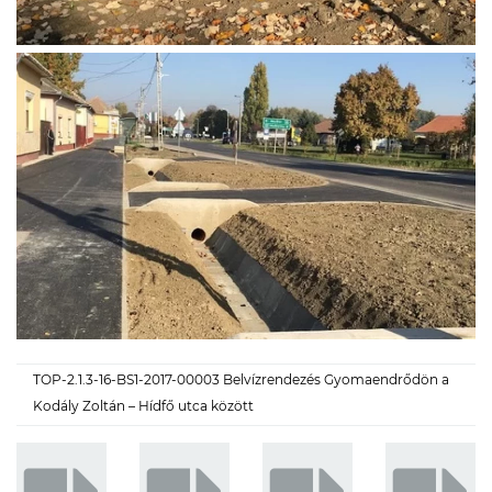
TOP-2.1.3-16-BS1-2017-00003 Belvízrendezés Gyomaendrődön a
Kodály Zoltán – Hídfő utca között