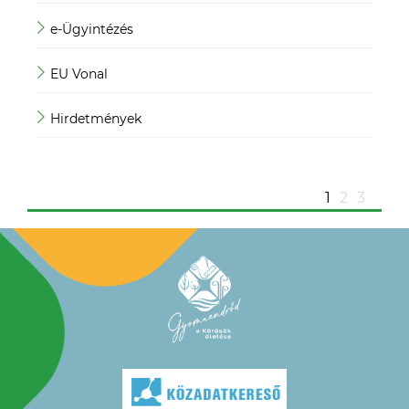
e-Ügyintézés
Mag
EU Vonal
Mag
Hirdetmények
Mag
ügy
1
2
3