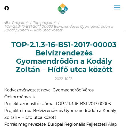
Togg
navig
Projektek
Top projektek
TOP-2.1.3-16-BS1-2017-00003 Belvízrendezés Gyomaendrődön a
Kodály Zoltán – Hídfő utca között
TOP-2.1.3-16-BS1-2017-00003
Belvízrendezés
Gyomaendrődön a Kodály
Zoltán – Hídfő utca között
2022. 10 12.
Kedvezményezett neve: Gyomaendrőd Város
Önkormányzata
Projekt azonosító száma: TOP-2.1.3-16-BS1-2017-00003
Projekt címe:  Belvízrendezés Gyomaendrődön a Kodály
Zoltán – Hídfő utca között
Forrás megnevezése: Európai Regionális Fejlesztési Alap