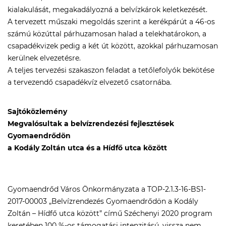
kialakulását, megakadályozná a belvízkárok keletkezését.
A tervezett műszaki megoldás szerint a kerékpárút a 46-os
számú közúttal párhuzamosan halad a telekhatárokon, a
csapadékvizek pedig a két út között, azokkal párhuzamosan
kerülnek elvezetésre.
A teljes tervezési szakaszon feladat a tetőlefolyók bekötése
a tervezendő csapadékvíz elvezető csatornába.
Sajtóközlemény
Megvalósultak a belvízrendezési fejlesztések
Gyomaendrődön
a Kodály Zoltán utca és a Hídfő utca között
Gyomaendrőd Város Önkormányzata a TOP-2.1.3-16-BS1-
2017-00003 „Belvízrendezés Gyomaendrődön a Kodály
Zoltán – Hídfő utca között” című Széchenyi 2020 program
keretében 100 %-os támogatási intenzitású, vissza nem