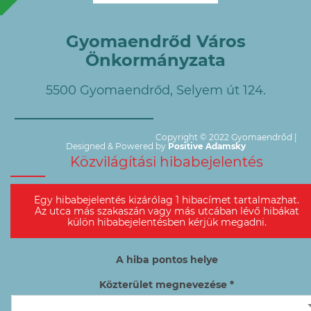
Gyomaendrőd Város
Önkormányzata
5500 Gyomaendrőd, Selyem út 124.
Copyright © 2022 Gyomaendrőd |
Designed & Powered by
Positive Adamsky
Közvilágítási hibabejelentés
Egy hibabejelentés kizárólag 1 hibacímet tartalmazhat.
Az utca más szakaszán vagy más utcában lévő hibákat
külön hibabejelentésben kérjük megadni.
A hiba pontos helye
Közterület megnevezése *