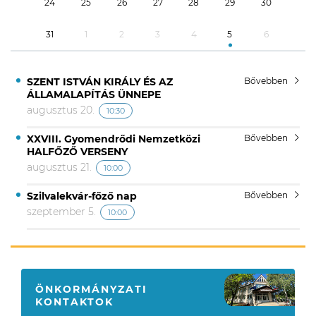
24
25
26
27
28
29
30
31
1
2
3
4
5
6
SZENT ISTVÁN KIRÁLY ÉS AZ
Bővebben
ÁLLAMALAPÍTÁS ÜNNEPE
augusztus 20.
10:30
XXVIII. Gyomendrődi Nemzetközi
Bővebben
HALFŐZŐ VERSENY
augusztus 21.
10:00
Szilvalekvár-főző nap
Bővebben
szeptember 5.
10:00
ÖNKORMÁNYZATI
KONTAKTOK