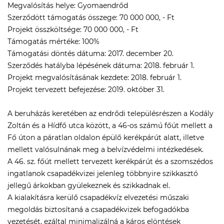
Megvalósítás helye: Gyomaendrőd
Szerződött támogatás összege: 70 000 000, - Ft
Projekt összköltsége: 70 000 000, - Ft
Támogatás mértéke: 100%
Támogatási döntés dátuma: 2017. december 20.
Szerződés hatályba lépésének dátuma: 2018. február 1.
Projekt megvalósításának kezdete: 2018. február 1.
Projekt tervezett befejezése: 2019. október 31.
A beruházás keretében az endrődi településrészen a Kodály
Zoltán és a Hídfő utca között, a 46-os számú főút mellett a
Fő úton a páratlan oldalon épülő kerékpárút alatt, illetve
mellett valósulnának meg a belvízvédelmi intézkedések.
A 46. sz. főút mellett tervezett kerékpárút és a szomszédos
ingatlanok csapadékvizei jelenleg többnyire szikkasztó
jellegű árkokban gyülekeznek és szikkadnak el.
A kialakításra kerülő csapadékvíz elvezetési műszaki
megoldás biztosítaná a csapadékvizek befogadókba
vezetését, ezáltal minimalizálná a káros elöntések