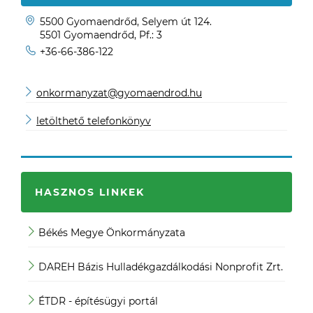
5500 Gyomaendrőd, Selyem út 124.
5501 Gyomaendrőd, Pf.: 3
+36-66-386-122
onkormanyzat@gyomaendrod.hu
letölthető telefonkönyv
HASZNOS LINKEK
Békés Megye Önkormányzata
JO
DAREH Bázis Hulladékgazdálkodási Nonprofit Zrt.
Köz
ÉTDR - építésügyi portál
Köz