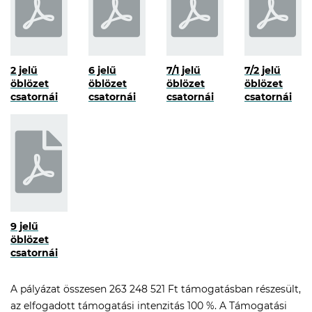
2 jelű
6 jelű
7/1 jelű
7/2 jelű
öblözet
öblözet
öblözet
öblözet
csatornái
csatornái
csatornái
csatornái
9 jelű
öblözet
csatornái
A pályázat összesen 263 248 521 Ft támogatásban részesült,
az elfogadott támogatási intenzitás 100 %. A Támogatási