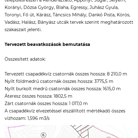
településrészen a Kenderáztató, Apponyi, Sugár, Selyem,
Korányi, Dózsa György, Blaha, Egressy, Juhász Gyula,
Toronyi, Fő út, Kárász, Táncsics Mihály, Dankó Pista, Körös,
Vadász, Halász, Bányász utcák tervek szerint meghatározott
szakaszait jelenti.
Tervezett beavatkozások bemutatása
Összesített adatok:
Tervezett csapadékvíz csatornák összes hossza: 8 210,0 m
Nyílt földmedrű csatornák összes hossza: 3775,5 m
Nyílt burkolt medrű csatornák összes hossza: 1615,0 m
Áteresz összes hossza: 1802,5 m
Zárt csatornák összes hossza: 1 017,0 m
A csapadékvíz elvezetéssel elszállított mértékadó összes
vízhozam: 1,596 m3/s