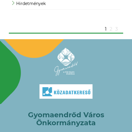
Hirdetmények
Mag
ügy
1
2
3
Gyomaendrőd Város
Önkormányzata