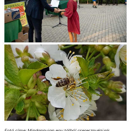
Fotó címe: Mindannyian egy tálból cseresznyézünk