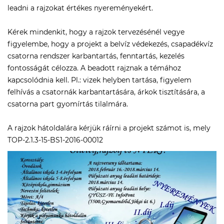
leadni a rajzokat értékes nyereményekért.
Kérek mindenkit, hogy a rajzok tervezésénél vegye
figyelembe, hogy a projekt a belvíz védekezés, csapadékvíz
csatorna rendszer karbantartás, fenntartás, kezelés
fontosságát célozza. A beadott rajznak a témához
kapcsolódnia kell. Pl.: vizek helyben tartása, figyelem
felhívás a csatornák karbantartására, árkok tisztítására, a
csatorna part gyomírtás tilalmára.
A rajzok hátoldalára kérjük ráírni a projekt számot is, mely
TOP-2.1.3-15-BS1-2016-00012