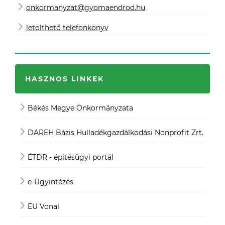
onkormanyzat@gyomaendrod.hu
letölthető telefonkönyv
HASZNOS LINKEK
Békés Megye Önkormányzata
JO
DAREH Bázis Hulladékgazdálkodási Nonprofit Zrt.
Köz
ÉTDR - építésügyi portál
Köz
e-Ügyintézés
Mag
EU Vonal
Mag