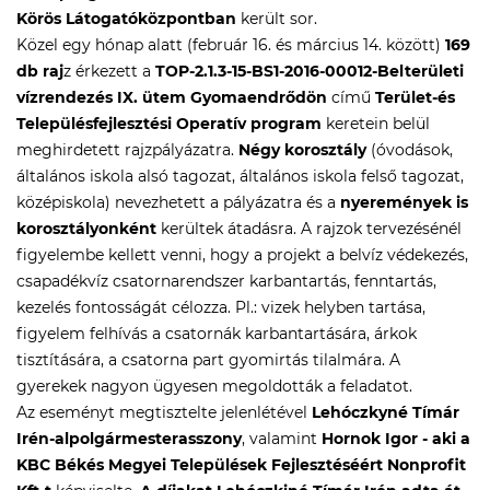
Körös Látogatóközpontban
került sor.
Közel egy hónap alatt (február 16. és március 14. között)
169
db raj
z érkezett a
TOP-2.1.3-15-BS1-2016-00012-Belterületi
vízrendezés IX. ütem Gyomaendrődön
című
Terület-és
Településfejlesztési Operatív program
keretein belül
meghirdetett rajzpályázatra.
Négy korosztály
(óvodások,
általános iskola alsó tagozat, általános iskola felső tagozat,
középiskola) nevezhetett a pályázatra és a
nyeremények is
korosztályonként
kerültek átadásra. A rajzok tervezésénél
figyelembe kellett venni, hogy a projekt a belvíz védekezés,
csapadékvíz csatornarendszer karbantartás, fenntartás,
kezelés fontosságát célozza. Pl.: vizek helyben tartása,
figyelem felhívás a csatornák karbantartására, árkok
tisztítására, a csatorna part gyomirtás tilalmára. A
gyerekek nagyon ügyesen megoldották a feladatot.
Az eseményt megtisztelte jelenlétével
Lehóczkyné Tímár
Irén-alpolgármesterasszony
, valamint
Hornok Igor - aki a
KBC Békés Megyei Települések Fejlesztéséért Nonprofit