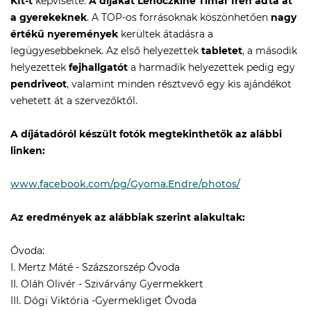
Kft-t
képviselte.
A díjakat Lehóczkiné Tímár Irén adta át
a gyerekeknek
. A TOP-os forrásoknak köszönhetően
nagy
értékű nyeremények
kerültek átadásra a
legügyesebbeknek. Az első helyezettek
tabletet
, a második
helyezettek
fejhallgatót
a harmadik helyezettek pedig egy
pendriveot
, valamint minden résztvevő egy kis ajándékot
vehetett át a szervezőktől.
A díjátadóról készült fotók megtekinthetők az alábbi
linken:
www.facebook.com/pg/Gyoma.Endre/photos/
Az eredmények az alábbiak szerint alakultak:
Óvoda:
I. Mertz Máté - Százszorszép Óvoda
II. Oláh Olivér - Szivárvány Gyermekkert
III. Dógi Viktória -Gyermekliget Óvoda