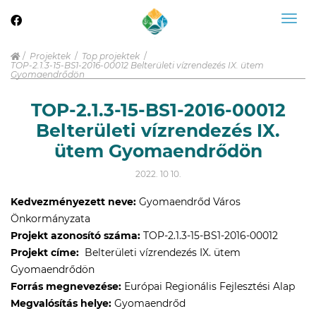
Togg
navig
Projektek
Top projektek
TOP-2.1.3-15-BS1-2016-00012 Belterületi vízrendezés IX. ütem
Gyomaendrődön
TOP-2.1.3-15-BS1-2016-00012
Belterületi vízrendezés IX.
ütem Gyomaendrődön
2022. 10 10.
Kedvezményezett neve:
Gyomaendrőd Város
Önkormányzata
Projekt azonosító száma:
TOP-2.1.3-15-BS1-2016-00012
Projekt címe:
 Belterületi vízrendezés IX. ütem
Gyomaendrődön
Forrás megnevezése:
Európai Regionális Fejlesztési Alap
Megvalósítás helye:
Gyomaendrőd