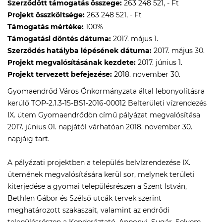
Szerződött támogatás összege:
263 248 521, - Ft
Projekt összköltsége:
263 248 521, - Ft
Támogatás mértéke:
100%
Támogatási döntés dátuma:
2017. május 1.
Szerződés hatályba lépésének dátuma:
2017. május 30.
Projekt megvalósításának kezdete:
2017. június 1.
Projekt tervezett befejezése:
2018. november 30.
Gyomaendrőd Város Önkormányzata által lebonyolításra
kerülő TOP-2.1.3-15-BS1-2016-00012 Belterületi vízrendezés
IX. ütem Gyomaendrődön című pályázat megvalósítása
2017. június 01. napjától várhatóan 2018. november 30.
napjáig tart.
A pályázati projektben a település belvízrendezése IX.
ütemének megvalósítására kerül sor, melynek területi
kiterjedése a gyomai településrészen a Szent István,
Bethlen Gábor és Szélső utcák tervek szerint
meghatározott szakaszait, valamint az endrődi