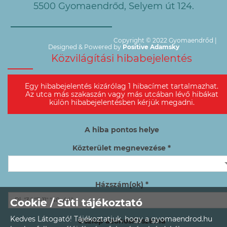
5500 Gyomaendrőd, Selyem út 124.
Copyright © 2022 Gyomaendrőd |
Designed & Powered by
Positive Adamsky
Közvilágítási hibabejelentés
Egy hibabejelentés kizárólag 1 hibacímet tartalmazhat.
Az utca más szakaszán vagy más utcában lévő hibákat
külön hibabejelentésben kérjük megadni.
A hiba pontos helye
Közterület megnevezése *
Házszám(ok) *
Cookie / Süti tájékoztató
Kedves Látogató! Tájékoztatjuk, hogy a gyomaendrod.hu
Oszlop azonosítószáma