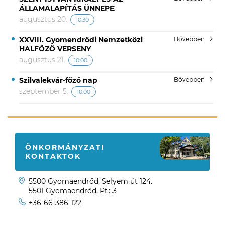
ÁLLAMALAPÍTÁS ÜNNEPE
augusztus 20.
10:30
XXVIII. Gyomendrődi Nemzetközi
Bővebben
HALFŐZŐ VERSENY
augusztus 21.
10:00
Szilvalekvár-főző nap
Bővebben
szeptember 5.
10:00
ÖNKORMÁNYZATI
KONTAKTOK
5500 Gyomaendrőd, Selyem út 124.
5501 Gyomaendrőd, Pf.: 3
+36-66-386-122