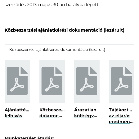
szerződés 2017. május 30-án hatályba lépett.
Közbeszerzési ajánlatkérési dokumentáció (lezárult)
Közbeszerzési ajánlatkérési dokumentáció (lezárult)
Ajánlattételi
Közbeszerzési
Árazatlan
Tájékoztatás
felhívás
dokumentumok
költségvetés
az eljárás
eredményéről
Munkaterület átadás: