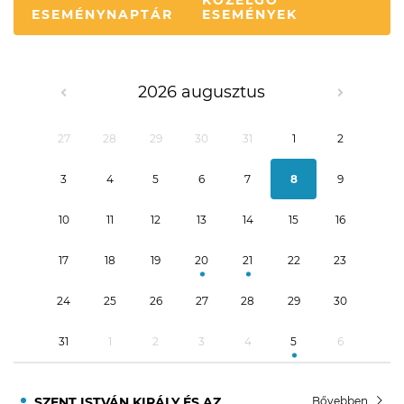
KÖZELGŐ
ESEMÉNYNAPTÁR
ESEMÉNYEK
2026 augusztus
27
28
29
30
31
1
2
3
4
5
6
7
8
9
10
11
12
13
14
15
16
17
18
19
20
21
22
23
24
25
26
27
28
29
30
31
1
2
3
4
5
6
SZENT ISTVÁN KIRÁLY ÉS AZ
Bővebben