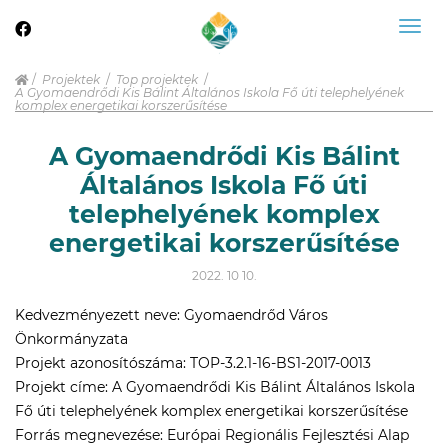
Togg
navig
Projektek
Top projektek
A Gyomaendrődi Kis Bálint Általános Iskola Fő úti telephelyének
komplex energetikai korszerűsítése
A Gyomaendrődi Kis Bálint
Általános Iskola Fő úti
telephelyének komplex
energetikai korszerűsítése
2022. 10 10.
Kedvezményezett neve: Gyomaendrőd Város
Önkormányzata
Projekt azonosítószáma: TOP-3.2.1-16-BS1-2017-0013
Projekt címe: A Gyomaendrődi Kis Bálint Általános Iskola
Fő úti telephelyének komplex energetikai korszerűsítése
Forrás megnevezése: Európai Regionális Fejlesztési Alap