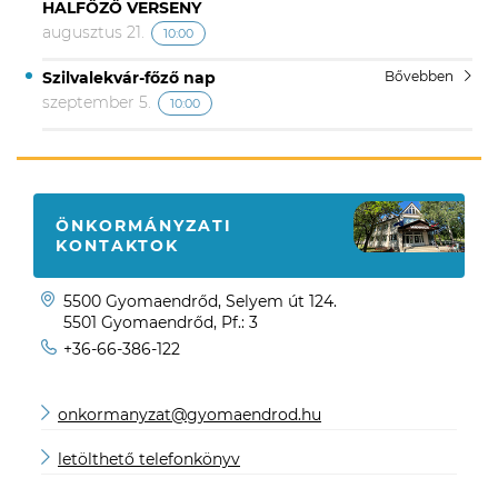
HALFŐZŐ VERSENY
augusztus 21.
10:00
Szilvalekvár-főző nap
Bővebben
szeptember 5.
10:00
ÖNKORMÁNYZATI
KONTAKTOK
5500 Gyomaendrőd, Selyem út 124.
5501 Gyomaendrőd, Pf.: 3
+36-66-386-122
onkormanyzat@gyomaendrod.hu
letölthető telefonkönyv