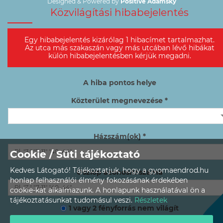
Designed & Powered by
Positive Adamsky
Közvilágítási hibabejelentés
Egy hibabejelentés kizárólag 1 hibacímet tartalmazhat.
Az utca más szakaszán vagy más utcában lévő hibákat
külön hibabejelentésben kérjük megadni.
A hiba pontos helye
Közterület megnevezése *
Házszám(ok) *
Cookie / Süti tájékoztató
Kedves Látogató! Tájékoztatjuk, hogy a gyomaendrod.hu
Oszlop azonosítószáma
honlap felhasználói élmény fokozásának érdekében
cookie-kat alkalmazunk. A honlapunk használatával ön a
tájékoztatásunkat tudomásul veszi.
Részletek
1 vagy 2 fényforrás nem világít