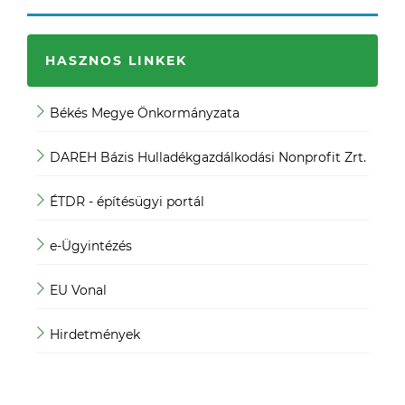
HASZNOS LINKEK
Békés Megye Önkormányzata
JO
DAREH Bázis Hulladékgazdálkodási Nonprofit Zrt.
Köz
ÉTDR - építésügyi portál
Köz
e-Ügyintézés
Mag
EU Vonal
Mag
Hirdetmények
Mag
ügy