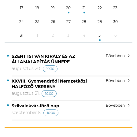
17
18
19
20
21
22
23
24
25
26
27
28
29
30
31
1
2
3
4
5
6
SZENT ISTVÁN KIRÁLY ÉS AZ
Bővebben
ÁLLAMALAPÍTÁS ÜNNEPE
augusztus 20.
10:30
XXVIII. Gyomendrődi Nemzetközi
Bővebben
HALFŐZŐ VERSENY
augusztus 21.
10:00
Szilvalekvár-főző nap
Bővebben
szeptember 5.
10:00