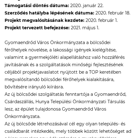
Támogatási döntés dátuma:
2020. január 22.
Szerződés hatályba lépésének dátuma:
2020. február 18.
Projekt megvalósításának kezdete:
2020. február 1.
Projekt tervezett befejezése:
2021. május 1.
Gyomaendrőd Város Önkormányzata a bölcsődei
férőhelyek növelése, a lakossági igények kielégítése,
valamint a gyermekjóléti alapellátáshoz való hozzáférés
javításának és a szolgáltatások minőségi fejlesztésének
céljából projektjavaslatot nyújtott be a TOP keretében
megvalósítandó bölcsődei férőhelyek kialakítására,
bővítésére irányuló kiírásra.
Az új bölcsődei szolgáltatás fenntartója a Gyomaendrőd,
Csárdaszállás, Hunya Települési Önkormányzati Társulás
lesz, az épület tulajdonosa Gyomaendrőd Város
Önkormányzata.
Az új bölcsőde létrehozásával cél egy olyan település- és
családbarát intézkedés, mely többek között lehetőséget ad