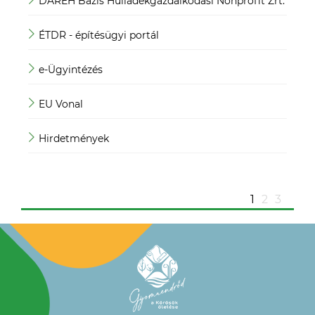
DAREH Bázis Hulladékgazdálkodási Nonprofit Zrt.
Köz
ÉTDR - építésügyi portál
Köz
e-Ügyintézés
Mag
EU Vonal
Mag
Hirdetmények
Mag
ügy
1
2
3