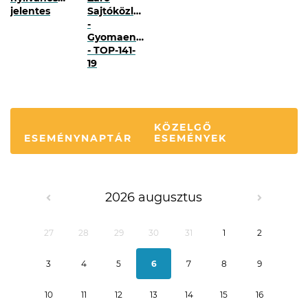
jelentes
Sajtóközlemény
-
Gyomaendrőd
- TOP-141-
19
KÖZELGŐ
ESEMÉNYNAPTÁR
ESEMÉNYEK
2026 augusztus
27
28
29
30
31
1
2
3
4
5
6
7
8
9
10
11
12
13
14
15
16