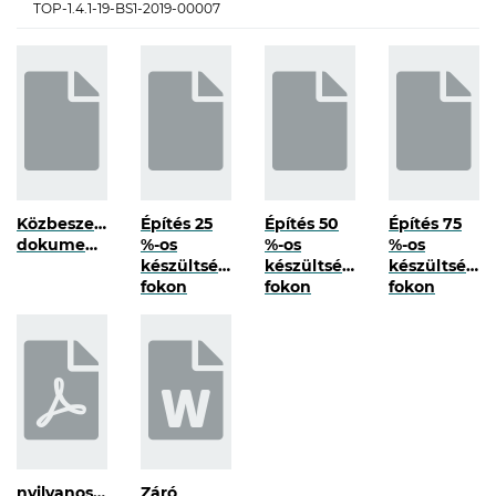
TOP-1.4.1-19-BS1-2019-00007
Közbeszerzési
Építés 25
Építés 50
Építés 75
dokumentumok
%-os
%-os
%-os
készültségi
készültségi
készültségi
fokon
fokon
fokon
nyilvanossag
Záró