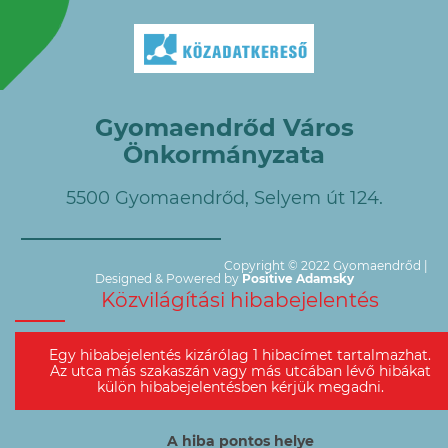
Gyomaendrőd Város
Önkormányzata
5500 Gyomaendrőd, Selyem út 124.
Copyright © 2022 Gyomaendrőd |
Designed & Powered by
Positive Adamsky
Közvilágítási hibabejelentés
Egy hibabejelentés kizárólag 1 hibacímet tartalmazhat.
Az utca más szakaszán vagy más utcában lévő hibákat
külön hibabejelentésben kérjük megadni.
A hiba pontos helye