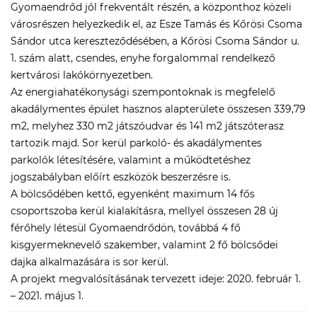
Gyomaendrőd jól frekventált részén, a központhoz közeli
városrészen helyezkedik el, az Esze Tamás és Kőrösi Csoma
Sándor utca kereszteződésében, a Kőrösi Csoma Sándor u.
1. szám alatt, csendes, enyhe forgalommal rendelkező
kertvárosi lakókörnyezetben.
Az energiahatékonysági szempontoknak is megfelelő
akadálymentes épület hasznos alapterülete összesen 339,79
m2, melyhez 330 m2 játszóudvar és 141 m2 játszóterasz
tartozik majd. Sor kerül parkoló- és akadálymentes
parkolók létesítésére, valamint a működtetéshez
jogszabályban előírt eszközök beszerzésre is.
A bölcsődében kettő, egyenként maximum 14 fős
csoportszoba kerül kialakításra, mellyel összesen 28 új
férőhely létesül Gyomaendrődön, továbbá 4 fő
kisgyermeknevelő szakember, valamint 2 fő bölcsődei
dajka alkalmazására is sor kerül.
A projekt megvalósításának tervezett ideje: 2020. február 1.
– 2021. május 1.