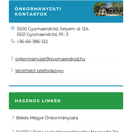
ÖNKORMÁNYZATI
KONTAKTOK
5500 Gyomaendrőd, Selyem út 124.
5501 Gyomaendrőd, Pf.: 3
+36-66-386-122
onkormanyzat@gyomaendrod.hu
letölthető telefonkönyv
HASZNOS LINKEK
Békés Megye Önkormányzata
JO