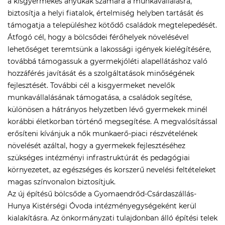
a kisgyermekes anyukák számára a munkavállalásra,
biztosítja a helyi fiatalok, értelmiség helyben tartását és
támogatja a településhez kötődő családok megtelepedését.
Átfogó cél, hogy a bölcsődei férőhelyek növelésével
lehetőséget teremtsünk a lakossági igények kielégítésére,
továbbá támogassuk a gyermekjóléti alapellátáshoz való
hozzáférés javítását és a szolgáltatások minőségének
fejlesztését. További cél a kisgyermeket nevelők
munkavállalásának támogatása, a családok segítése,
különösen a hátrányos helyzetben lévő gyermekek minél
korábbi életkorban történő megsegítése. A megvalósítással
erősíteni kívánjuk a nők munkaerő-piaci részvételének
növelését azáltal, hogy a gyermekek fejlesztéséhez
szükséges intézményi infrastruktúrát és pedagógiai
környezetet, az egészséges és korszerű nevelési feltételeket
magas színvonalon biztosítjuk.
Az új építésű bölcsőde a Gyomaendrőd-Csárdaszállás-
Hunya Kistérségi Óvoda intézményegységeként kerül
kialakításra. Az önkormányzati tulajdonban álló építési telek