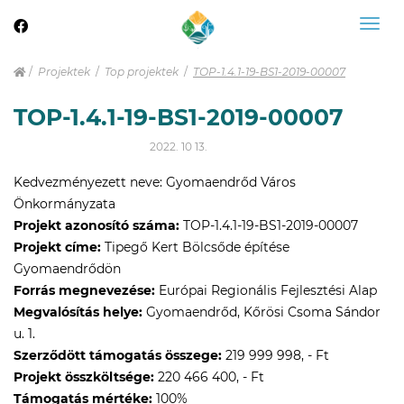
Togg
navig
Projektek
Top projektek
TOP-1.4.1-19-BS1-2019-00007
TOP-1.4.1-19-BS1-2019-00007
2022. 10 13.
Kedvezményezett neve: Gyomaendrőd Város
Önkormányzata
Projekt azonosító száma:
TOP-1.4.1-19-BS1-2019-00007
Projekt címe:
Tipegő Kert Bölcsőde építése
Gyomaendrődön
Forrás megnevezése:
Európai Regionális Fejlesztési Alap
Megvalósítás helye:
Gyomaendrőd, Kőrösi Csoma Sándor
u. 1.
Szerződött támogatás összege:
219 999 998, - Ft
Projekt összköltsége:
220 466 400, - Ft
Támogatás mértéke:
100%