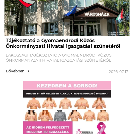
Tájékoztató a Gyomaendrődi Közös
Önkormányzati Hivatal igazgatási szünetéről
LAKOSSÁGI TÁJÉKOZTATÓ A GYOMAENDRŐDI KÖZÖS
ÖNKORMÁNYZATI HIVATAL IGAZGATÁSI SZÜNETÉRŐL
Bővebben
2026. 07 17.