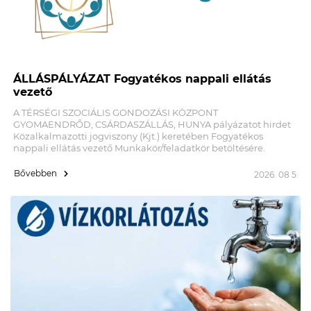
ÁLLÁSPÁLYÁZAT Fogyatékos nappali ellátás
vezető
A TÉRSÉGI SZOCIÁLIS GONDOZÁSI KÖZPONT
GYOMAENDRŐD, CSÁRDASZÁLLÁS, HUNYA pályázatot hirdet
Közalkalmazotti jogviszony (Kjt.) keretében Fogyatékos
nappali ellátás vezető Munkakör/feladatkör betöltésére.
Bővebben
2026. 08 5.