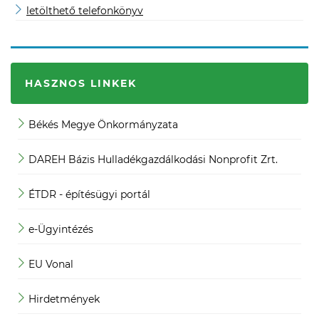
letölthető telefonkönyv
HASZNOS LINKEK
Békés Megye Önkormányzata
J
DAREH Bázis Hulladékgazdálkodási Nonprofit Zrt.
K
ÉTDR - építésügyi portál
K
e-Ügyintézés
M
EU Vonal
M
Hirdetmények
M