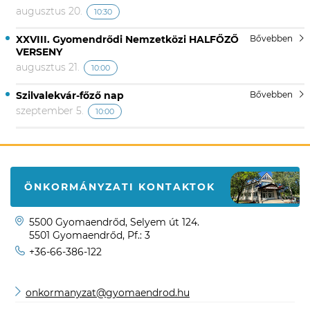
augusztus 20.
10:30
XXVIII. Gyomendrődi Nemzetközi HALFŐZŐ
Bővebben
VERSENY
augusztus 21.
10:00
Szilvalekvár-főző nap
Bővebben
szeptember 5.
10:00
ÖNKORMÁNYZATI KONTAKTOK
5500 Gyomaendrőd, Selyem út 124.
5501 Gyomaendrőd, Pf.: 3
+36-66-386-122
onkormanyzat@gyomaendrod.hu