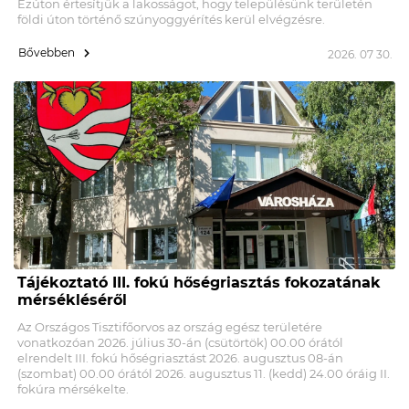
Ezúton értesítjük a lakosságot, hogy településünk területén
földi úton történő szúnyoggyérítés kerül elvégzésre.
Bővebben
2026. 07 30.
Tájékoztató III. fokú hőségriasztás fokozatának
mérsékléséről
Az Országos Tisztifőorvos az ország egész területére
vonatkozóan 2026. július 30-án (csütörtök) 00.00 órától
elrendelt III. fokú hőségriasztást 2026. augusztus 08-án
(szombat) 00.00 órától 2026. augusztus 11. (kedd) 24.00 óráig II.
fokúra mérsékelte.