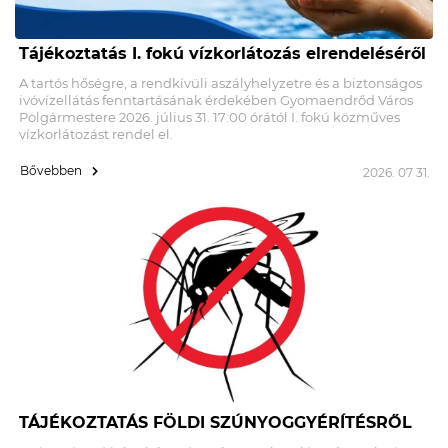
Tájékoztatás I. fokú vízkorlátozás elrendeléséről
A tartós hőségre, a rendkívüli aszályhelyzetre és a biztonságos
ivóvízellátás fenntartásának érdekében Gyomaendrőd Város
Polgármestere 2026. július 31. 17:00 órától I. fokú közműves
vízkorlátozást rendel el.
Bővebben
2026. 07 31.
TÁJÉKOZTATÁS FÖLDI SZÚNYOGGYÉRÍTÉSRŐL