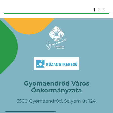
1
2
3
Gyomaendrőd Város
Önkormányzata
5500 Gyomaendrőd, Selyem út 124.