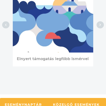
Elnyert támogatás legfőbb ismérvei
ESEMÉNYNAPTÁR
KÖZELGŐ ESEMÉNYEK