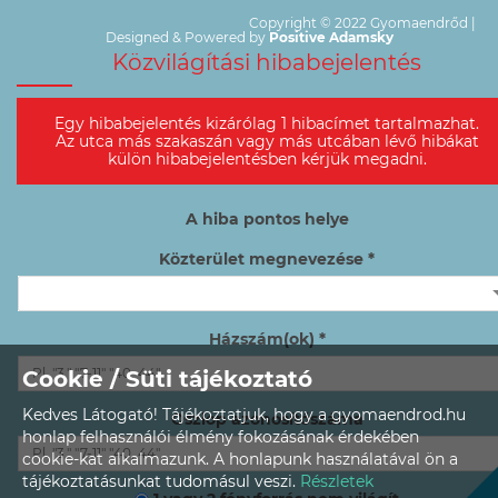
Copyright © 2022 Gyomaendrőd |
Designed & Powered by
Positive Adamsky
Közvilágítási hibabejelentés
Egy hibabejelentés kizárólag 1 hibacímet tartalmazhat.
Az utca más szakaszán vagy más utcában lévő hibákat
külön hibabejelentésben kérjük megadni.
A hiba pontos helye
Közterület megnevezése *
Házszám(ok) *
Cookie / Süti tájékoztató
Kedves Látogató! Tájékoztatjuk, hogy a gyomaendrod.hu
Oszlop azonosítószáma
honlap felhasználói élmény fokozásának érdekében
cookie-kat alkalmazunk. A honlapunk használatával ön a
tájékoztatásunkat tudomásul veszi.
Részletek