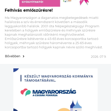
Felhívás emlőszűrésre!
Ma Magyarországon a daganatos megbetegedések miatti
halálozás a szív és érrendszerit követően a második
leggyakoribb halálok. 2001 óta Népegészségügyi Program
keretében a hölgyek emlőszűrésre és méhnyak szűrésre
kapnak meghatározott időnként meghívólevelet.
Emlőszűrésre kétévente a 45-65 éves korcsoportba tartozó
hölgyek, méhnyak szűrésre háromévente a 25-65 éves
korcsoportba tartozó hölgyek kapnak névre szóló meghívást.
Bővebben
2026. 07 9.