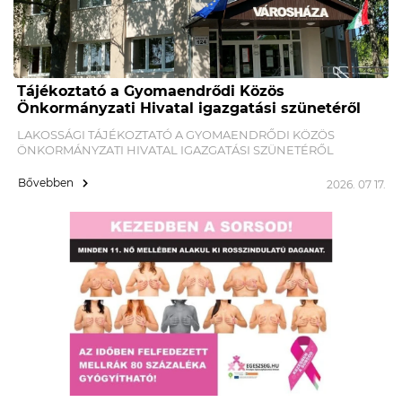
Tájékoztató a Gyomaendrődi Közös
Önkormányzati Hivatal igazgatási szünetéről
LAKOSSÁGI TÁJÉKOZTATÓ A GYOMAENDRŐDI KÖZÖS
ÖNKORMÁNYZATI HIVATAL IGAZGATÁSI SZÜNETÉRŐL
Bővebben
2026. 07 17.