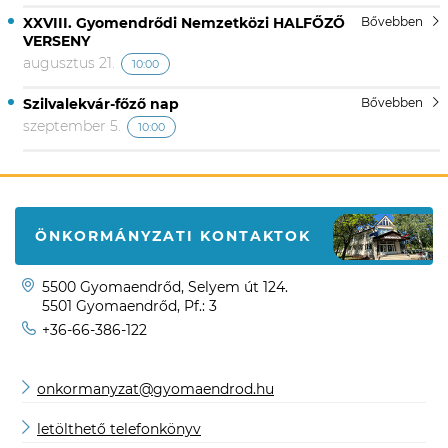
XXVIII. Gyomendrődi Nemzetközi HALFŐZŐ
Bővebben
VERSENY
augusztus 21.
10:00
Szilvalekvár-főző nap
Bővebben
szeptember 5.
10:00
ÖNKORMÁNYZATI KONTAKTOK
5500 Gyomaendrőd, Selyem út 124.
5501 Gyomaendrőd, Pf.: 3
+36-66-386-122
onkormanyzat@gyomaendrod.hu
letölthető telefonkönyv