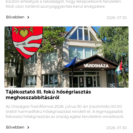
Ezúton értesítjük a lakosságot, hogy településünk területén
földi úton történő szúnyoggyérítés kerül elvégzésre.
Bővebben
2026. 07 30.
Tájékoztató III. fokú hőségriasztás
meghosszabbításáról
Az Országos Tisztifőorvos 2026. július 30-án (csütörtök) 00:00
órától harmadfokú hőségriasztást rendelt el. A legmagasabb
fokozatú hőségriasztás az ország egész területére vonatkozik.
Bővebben
2026. 07 30.