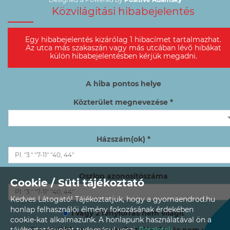
Közvilágítási hibabejelentés
Egy hibabejelentés kizárólag 1 hibacímet tartalmazhat.
Az utca más szakaszán vagy más utcában lévő hibákat
külön hibabejelentésben kérjük megadni.
A hiba pontos helye
Közterület megnevezése *
Házszám(ok) *
Oszlop azonosítószáma
Cookie / Süti tájékoztató
Kedves Látogató! Tájékoztatjuk, hogy a gyomaendrod.hu
honlap felhasználói élmény fokozásának érdekében
1 vagy 2 fényforrás nem világít
cookie-kat alkalmazunk. A honlapunk használatával ön a
3 vagy több, egymás melletti fényforrás nem világít