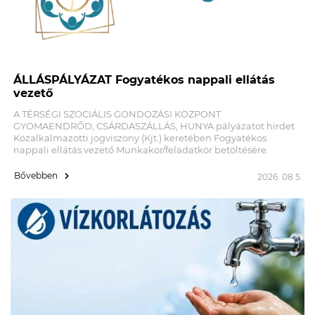
ÁLLÁSPÁLYÁZAT Fogyatékos nappali ellátás
vezető
A TÉRSÉGI SZOCIÁLIS GONDOZÁSI KÖZPONT
GYOMAENDRŐD, CSÁRDASZÁLLÁS, HUNYA pályázatot hirdet
Közalkalmazotti jogviszony (Kjt.) keretében Fogyatékos
nappali ellátás vezető Munkakör/feladatkör betöltésére.
Bővebben
2026. 08 5.