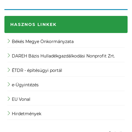
HASZNOS LINKEK
Békés Megye Önkormányzata
J
DAREH Bázis Hulladékgazdálkodási Nonprofit Zrt.
K
ÉTDR - építésügyi portál
K
e-Ügyintézés
M
EU Vonal
M
Hirdetmények
M