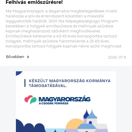
Felhívás emlőszűrésre!
Ma Magyarországon a daganatos megbetegedések miatti
halálozás a szív és érrendszerit követően a második
leggyakoribb halálok. 2001 óta Népegészségügyi Program
keretében a hölgyek emlőszűrésre és méhnyak szűrésre
kapnak meghatározott időnként meghívólevelet.
Emlőszűrésre kétévente a 45-65 éves korcsoportba tartozó
hölgyek, méhnyak szűrésre háromévente a 25-65 éves
korcsoportba tartozó hölgyek kapnak névre szóló meghívást.
Bővebben
2026. 07 9.