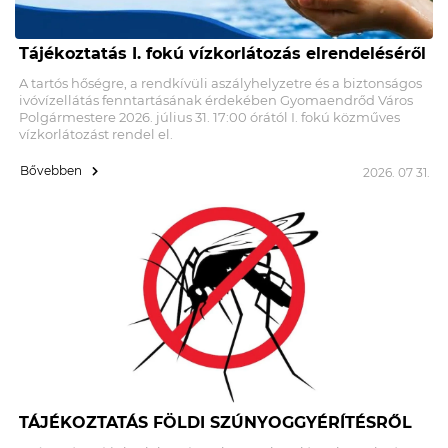
Tájékoztatás I. fokú vízkorlátozás elrendeléséről
A tartós hőségre, a rendkívüli aszályhelyzetre és a biztonságos
ivóvízellátás fenntartásának érdekében Gyomaendrőd Város
Polgármestere 2026. július 31. 17:00 órától I. fokú közműves
vízkorlátozást rendel el.
Bővebben
2026. 07 31.
TÁJÉKOZTATÁS FÖLDI SZÚNYOGGYÉRÍTÉSRŐL