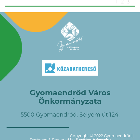
1
2
3
Gyomaendrőd Város
Önkormányzata
5500 Gyomaendrőd, Selyem út 124.
Copyright © 2022 Gyomaendrőd |
Designed & Powered by
Positive Adamsky