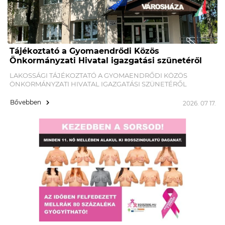
Tájékoztató a Gyomaendrődi Közös
Önkormányzati Hivatal igazgatási szünetéről
LAKOSSÁGI TÁJÉKOZTATÓ A GYOMAENDRŐDI KÖZÖS
ÖNKORMÁNYZATI HIVATAL IGAZGATÁSI SZÜNETÉRŐL
Bővebben
2026. 07 17.