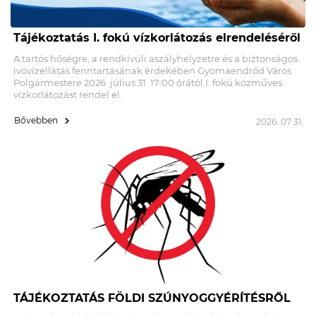
Tájékoztatás I. fokú vízkorlátozás elrendeléséről
A tartós hőségre, a rendkívüli aszályhelyzetre és a biztonságos
ivóvízellátás fenntartásának érdekében Gyomaendrőd Város
Polgármestere 2026. július 31. 17:00 órától I. fokú közműves
vízkorlátozást rendel el.
Bővebben
2026. 07 31.
TÁJÉKOZTATÁS FÖLDI SZÚNYOGGYÉRÍTÉSRŐL