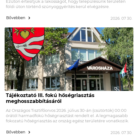
Ezúton értesítjük a lakosságot, hogy településünk területén
földi úton történő szúnyoggyérítés kerül elvégzésre.
Bővebben
2026. 07 30.
Tájékoztató III. fokú hőségriasztás
meghosszabbításáról
Az Országos Tisztifőorvos 2026. július 30-án (csütörtök) 00:00
órától harmadfokú hőségriasztást rendelt el. A legmagasabb
fokozatú hőségriasztás az ország egész területére vonatkozik.
Bővebben
2026. 07 30.