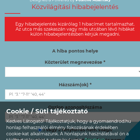
Közvilágítási hibabejelentés
Egy hibabejelentés kizárólag 1 hibacímet tartalmazhat.
Az utca más szakaszán vagy más utcában lévő hibákat
külön hibabejelentésben kérjük megadni.
A hiba pontos helye
Közterület megnevezése *
Házszám(ok) *
Oszlop azonosítószáma
Cookie / Süti tájékoztató
Kedves Látogató! Tájékoztatjuk, hogy a gyomaendrod.hu
honlap felhasználói élmény fokozásának érdekében
1 vagy 2 fényforrás nem világít
cookie-kat alkalmazunk. A honlapunk használatával ön a
3 vagy több, egymás melletti fényforrás nem világít