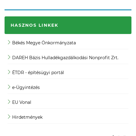
HASZNOS LINKEK
Békés Megye Önkormányzata
J
DAREH Bázis Hulladékgazdálkodási Nonprofit Zrt.
K
ÉTDR - építésügyi portál
K
e-Ügyintézés
M
EU Vonal
M
Hirdetmények
M