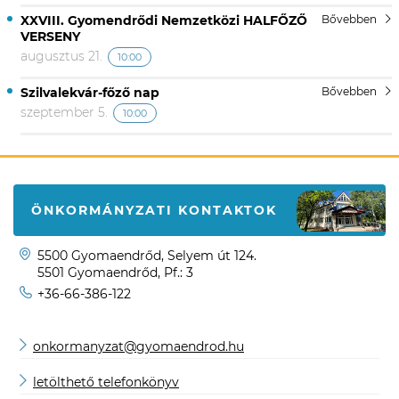
XXVIII. Gyomendrődi Nemzetközi HALFŐZŐ
Bővebben
VERSENY
augusztus 21.
10:00
Szilvalekvár-főző nap
Bővebben
szeptember 5.
10:00
ÖNKORMÁNYZATI KONTAKTOK
5500 Gyomaendrőd, Selyem út 124.
5501 Gyomaendrőd, Pf.: 3
+36-66-386-122
onkormanyzat@gyomaendrod.hu
letölthető telefonkönyv