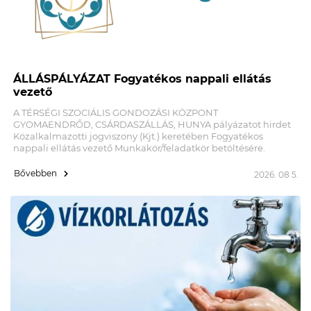
ÁLLÁSPÁLYÁZAT Fogyatékos nappali ellátás
vezető
A TÉRSÉGI SZOCIÁLIS GONDOZÁSI KÖZPONT
GYOMAENDRŐD, CSÁRDASZÁLLÁS, HUNYA pályázatot hirdet
Közalkalmazotti jogviszony (Kjt.) keretében Fogyatékos
nappali ellátás vezető Munkakör/feladatkör betöltésére.
Bővebben
2026. 08 5.