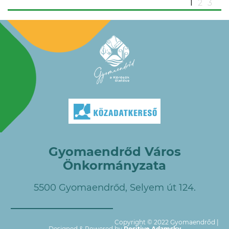
1
2
3
Gyomaendrőd Város
Önkormányzata
5500 Gyomaendrőd, Selyem út 124.
Copyright © 2022 Gyomaendrőd |
Designed & Powered by
Positive Adamsky