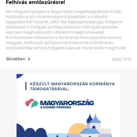
Felhívás emlőszűrésre!
Ma Magyarországon a daganatos megbetegedések miatti
halálozás a szív és érrendszerit követően a második
leggyakoribb halálok. 2001 óta Népegészségügyi Program
keretében a hölgyek emlőszűrésre és méhnyak szűrésre
kapnak meghatározott időnként meghívólevelet.
Emlőszűrésre kétévente a 45-65 éves korcsoportba tartozó
hölgyek, méhnyak szűrésre háromévente a 25-65 éves
korcsoportba tartozó hölgyek kapnak névre szóló meghívást.
Bővebben
2026. 07 9.