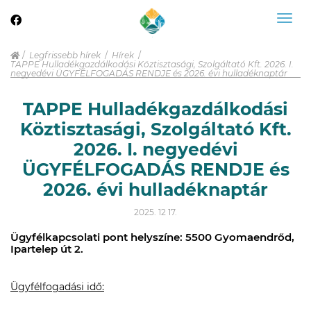
Togg
navig
Legfrissebb hírek
Hírek
TAPPE Hulladékgazdálkodási Köztisztasági, Szolgáltató Kft. 2026. I.
negyedévi ÜGYFÉLFOGADÁS RENDJE és 2026. évi hulladéknaptár
TAPPE Hulladékgazdálkodási
Köztisztasági, Szolgáltató Kft.
2026. I. negyedévi
ÜGYFÉLFOGADÁS RENDJE és
2026. évi hulladéknaptár
2025. 12 17.
Ügyfélkapcsolati pont helyszíne: 5500 Gyomaendrőd,
Ipartelep út 2.
Ügyfélfogadási idő: