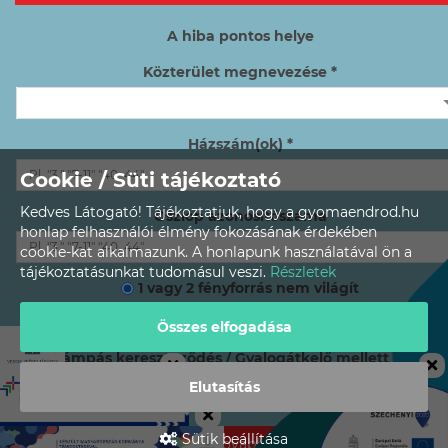
A hiba pontos helye
Közterület megnevezése *
Házszám(ok) *
Cookie / Süti tájékoztató
Kedves Látogató! Tájékoztatjuk, hogy a gyomaendrod.hu
Oszlop azonosítószáma
honlap felhasználói élmény fokozásának érdekében
cookie-kat alkalmazunk. A honlapunk használatával ön a
tájékoztatásunkat tudomásul veszi.
Részletek
1 vagy 2 fényforrás nem világít
3 vagy több, egymás melletti fényforrás nem világít
Összes elfogadása
Lámpás kereszteződés / Gyalogátkelő mellett van?
Elutasítás
Igen
Nem
Sütik beállítása
Tovább