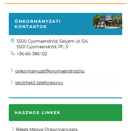
ÖNKORMÁNYZATI
KONTAKTOK
5500 Gyomaendrőd, Selyem út 124.
5501 Gyomaendrőd, Pf.: 3
+36-66-386-122
onkormanyzat@gyomaendrod.hu
letölthető telefonkönyv
HASZNOS LINKEK
Békés Megye Önkormányzata
JO