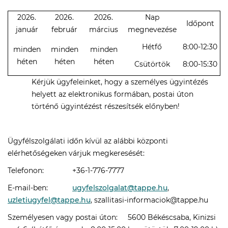
2026.
2026.
2026.
Nap
Időpont
január
február
március
megnevezése
Hétfő
8:00-12:30
minden
minden
minden
héten
héten
héten
Csütörtök
8:00-15:30
Kérjük ügyfeleinket, hogy a személyes ügyintézés
helyett az elektronikus formában, postai úton
történő ügyintézést részesítsék előnyben!
Ügyfélszolgálati időn kívül az alábbi központi
elérhetőségeken várjuk megkeresését:
Telefonon: +36-1-776-7777
E-mail-ben:
ugyfelszolgalat@tappe.hu
,
uzletiugyfel@tappe.hu
, szallitasi-informaciok@tappe.hu
Személyesen vagy postai úton: 5600 Békéscsaba, Kinizsi