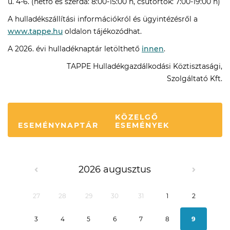
u. 4-6. (hétfő és szerda: 8:00-15:00 h, csütörtök: 7:00-19:00 h)
A hulladékszállítási információkról és ügyintézésről a
www.tappe.hu
oldalon tájékozódhat.
A 2026. évi hulladéknaptár letölthető
innen
.
TAPPE Hulladékgazdálkodási Köztisztasági,
Szolgáltató Kft.
KÖZELGŐ
ESEMÉNYNAPTÁR
ESEMÉNYEK
2026 augusztus
27
28
29
30
31
1
2
3
4
5
6
7
8
9