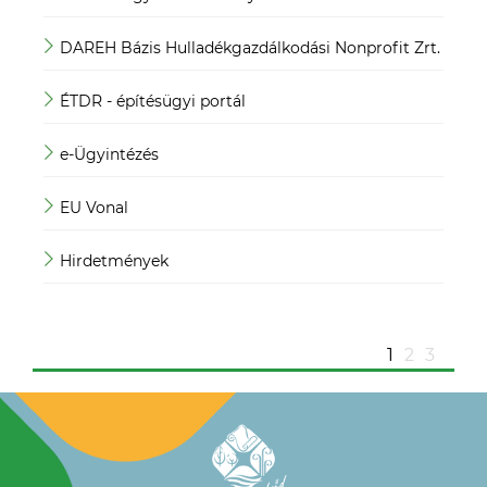
DAREH Bázis Hulladékgazdálkodási Nonprofit Zrt.
Köz
ÉTDR - építésügyi portál
Köz
e-Ügyintézés
Mag
EU Vonal
Mag
Hirdetmények
Mag
ügy
1
2
3