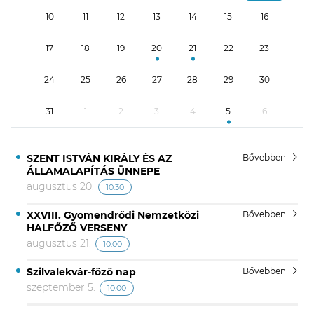
10
11
12
13
14
15
16
17
18
19
20
21
22
23
24
25
26
27
28
29
30
31
1
2
3
4
5
6
SZENT ISTVÁN KIRÁLY ÉS AZ
Bővebben
ÁLLAMALAPÍTÁS ÜNNEPE
augusztus 20.
10:30
XXVIII. Gyomendrődi Nemzetközi
Bővebben
HALFŐZŐ VERSENY
augusztus 21.
10:00
Szilvalekvár-főző nap
Bővebben
szeptember 5.
10:00