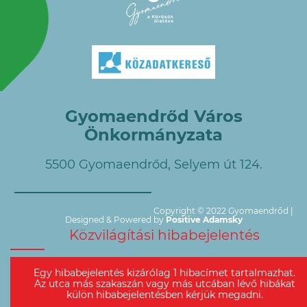
Gyomaendrőd Város
Önkormányzata
5500 Gyomaendrőd, Selyem út 124.
Copyright © 2022 Gyomaendrőd |
Designed & Powered by
Positive Adamsky
Közvilágítási hibabejelentés
Egy hibabejelentés kizárólag 1 hibacímet tartalmazhat.
Az utca más szakaszán vagy más utcában lévő hibákat
külön hibabejelentésben kérjük megadni.